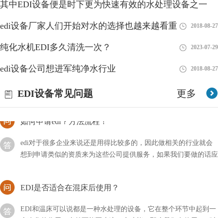
其中EDI设备便是时下更为快速有效的水处理设备之一
塞，这主要是EDI进水里带有较多物质的量浓度，在浓水室产生盐
的沉定。碰到这类状况，我们可以根据开展EDI化学水处理的方式
edi设备厂家人们开始对水的选择也越来越看重
2018-08-27
2018-08-27
对EDI控制模块开展清理，随后再开展EDI再造
edi出水电阻率一般多少？
纯化水机EDI多久清洗一次？
2023-07-29
在进行环境监测、水文地质勘探和工程施工等方面的项目中，出水
edi设备公司想进军纯净水行业
2018-08-27
电阻率被广泛应用来评估地下水资源的潜力和水文地质条件。了解
编辑出水电阻率的一般数值范围
EDI设备常见问题
更多
如何申请edi？方法流程！
edi对于很多企业来说还是用得比较多的，因此做相关的行业就会
想到申请类似的资质来为这些公司提供服务，如果我们要做的话应
该如何申请EDI？
EDI是否适合在混床后使用？
EDI和温床可以说都是一种水处理的设备，它在整个环节中起到一
个净化的作用，当然可能不止这一个功能，那么我们在使用EDI时