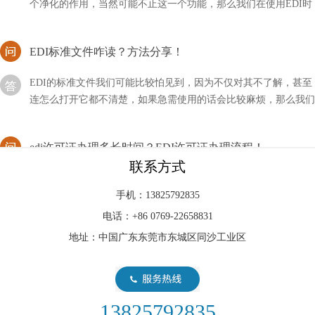
是否适合在混床后使用呢？
EDI标准文件咋读？方法分享！
EDI的标准文件我们可能比较怕见到，因为不仅对其不了解，甚至
连怎么打开它都不清楚，如果急需使用的话会比较麻烦，那么我们
应该咱读这类文件呢？
edi许可证办理多长时间？EDI许可证办理流程！
我们在从事在线交易的行业中一般都会用到EDI许可证，这样对我
联系方式
们的经营会有非常大的帮助，不过我们在具体过程中不知道EDI许
可证办理需要多长时间？
手机：13825792835
电话：+86 0769-22658831
分析EDI模块再生造水与超纯水设备RO膜制水欠佳问题
地址：中国广东东莞市东城区同沙工业区
在超纯水设备运作一段时间后，EDI控制模块內部水路将会造成堵
塞，这主要是EDI进水里带有较多物质的量浓度，在浓水室产生盐
的沉定。碰到这类状况，我们可以根据开展EDI化学水处理的方式
对EDI控制模块开展清理，随后再开展EDI再造
13825792835