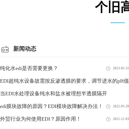
个旧高
会议室
新闻动态
纯化水edi是否需要更换？
2023-05-31
EDI超纯水设备故需按反渗透膜的要求，调节进水的pH值
当EDI水处理设备纯水和盐水被理想半透膜隔开
2018-08-27
edi膜块故障的原因？EDI模块故障解决办法！
2018-08-27
2022-03-29
分析EDI模块再生造水与超纯水设备RO膜制水欠佳问题
外贸行业为何使用EDI？原因作用！
2021-12-03
在超纯水设备运作一段时间后，EDI控制模块內部水路将会造成堵