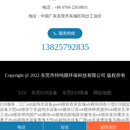
电话：+86 0769-22658831
地址：中国广东东莞市东城区同沙工业区
13825792835
Copyright @ 2022 东莞市特纯膜环保科技有限公司 版权所有
EDI
东莞EDI设备
东莞EDI维修
网站地图
EDI服务：
江门edi超纯水设备
geedi模块质保
宣城edi模块回收
小型EDI脱盐
设备
大型edi模块
宁安超纯水设备edi膜块
江苏edi模块种类
惠州edi模块
天津
工业edi模块
邓州国产edi膜块
edi膜堆内部电路
安徽专业edi模块直供
重庆去
离子水edi超纯水设备
青海大型edi超纯水设备
广西edi反渗透设备
乌海edi系
统
广东实验室edi超纯水设备商
兴化edi膜堆
周口全自动edi超纯水设备
进口
电话
短信
返回顶部