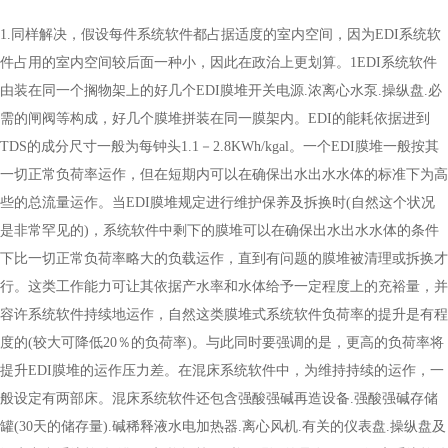
1.同样解决，假设每件系统软件都占据适度的室内空间，因为EDI系统软
件占用的室内空间较后面一种小，因此在政治上更划算。1EDI系统软件
由装在同一个搁物架上的好几个EDI膜堆开关电源.浓离心水泵.操纵盘.必
需的闸阀等构成，好几个膜堆拼装在同一膜架内。EDI的能耗依据进到
TDS的成分尺寸一般为每钟头1.1－2.8KWh/kgal。一个EDI膜堆一般按其
一切正常负荷率运作，但在短期内可以在确保出水出水水体的标准下为高
些的总流量运作。当EDI膜堆规定进行维护保养及拆换时(自然这个状况
是非常罕见的)，系统软件中剩下的膜堆可以在确保出水出水水体的条件
下比一切正常负荷率略大的负载运作，直到有问题的膜堆被清理或拆换才
行。这类工作能力可让其依据产水率和水体给予一定程度上的充裕量，并
容许系统软件持续地运作，自然这类膜堆式系统软件负荷率的提升是有程
度的(较大可降低20％的负荷率)。与此同时要强调的是，更高的负荷率将
提升EDI膜堆的运作压力差。在混床系统软件中，为维持持续的运作，一
般设定有两部床。混床系统软件还包含强酸强碱再造设备.强酸强碱存储
罐(30天的储存量).碱稀释液水电加热器.离心风机.有关的仪表盘.操纵盘及