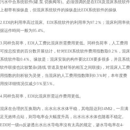
污水中合系统软件(罐.泵.切换阀等)。必须强调的是在EDI及混床系统软件
上都带有操纵盘，但混床系统软件的操纵盘比EDI系统软件的操纵
2.EDI的利用率高过混床。EDI系统软件的利用率为97.2％；混床利用率依
据运作時间一般为95.4%。
3.同样负荷率，EDI人工费比混床所需费用更低。同样负荷率，人工费用
可按总投资的百分数开展估计，针对EDI系统软件费用指数取0.2％，混床
系统软件取0.4％。缘故是：混床安裝的构件要比EDI要多很多，并且系统
软件联接也比较繁杂(路线.管道及垫材等的相互之间联接)，对混床人工费
用指数的剖析较为灵便，当混床的人工费用指数降到0.3％时，本年度费
用按详细情况仅减少3％至5％。
4.同样负荷率，EDI比混床所需运作费用更低。
混床在合理的互换期内，出水出水水体平稳，其电阻达到14MΩ，一旦满
足无效终点站，则导电率会大幅度升高，出水出水水体也随着不稳定。
EDI对一级ro反渗透出水出水导电率沒有太高的规定，渗水导电率在4-