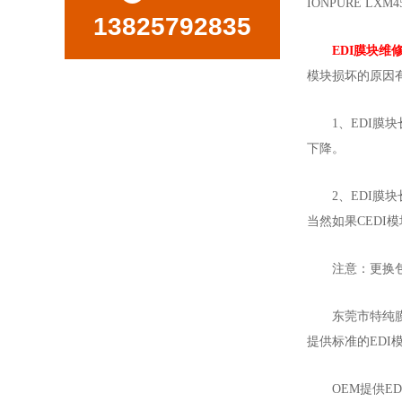
IONPURE LX
13825792835
EDI膜块维
模块损坏的原因
1、EDI膜
下降。
2、EDI
当然如果CEDI
注意：更换包
东莞市特纯
提供标准的EDI
OEM提供E