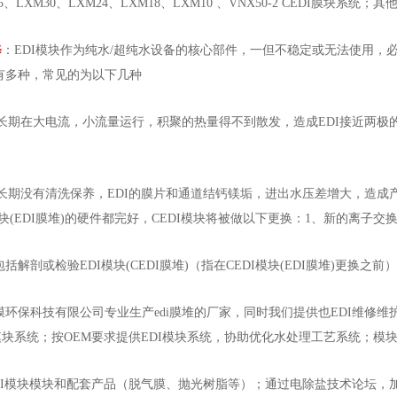
M45、LXM30、LXM24、LXM18、LXM10 、VNX50-2 CEDI膜块系统
修
：EDI模块作为纯水/超纯水设备的核心部件，一但不稳定或无法使用
有多种，常见的为以下几种
块长期在大电流，小流量运行，积聚的热量得不到散发，造成EDI接近两极
膜块长期没有清洗保养，EDI的膜片和通道结钙镁垢，进出水压差增大，造成
模块(EDI膜堆)的硬件都完好，CEDI模块将被做以下更换：1、新的离子交
括解剖或检验EDI模块(CEDI膜堆)（指在CEDI模块(EDI膜堆)更换之前）
膜环保科技有限公司专业生产edi膜堆的厂家，同时我们提供也EDI维修维
模块系统；按OEM要求提供EDI模块系统，协助优化水处理工艺系统；模块
DI模块模块和配套产品（脱气膜、抛光树脂等）；通过电除盐技术论坛，加