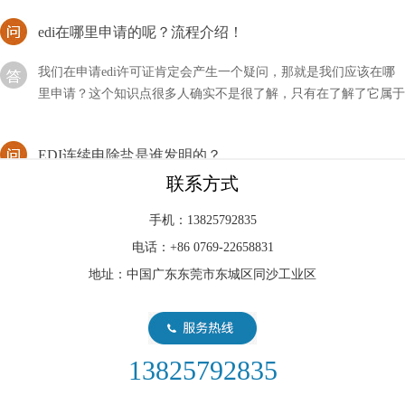
edi在哪里申请的呢？流程介绍！
我们在申请edi许可证肯定会产生一个疑问，那就是我们应该在哪
里申请？这个知识点很多人确实不是很了解，只有在了解了它属于
哪个行业才会知晓。
EDI连续电除盐是谁发明的？
连续电除盐（Continuous Electrodeionization，CEDI）是由Rex L.
联系方式
Svec和S. D. Kincaid于1977年在美国发明的。他们在Dow Chemical
公司的
手机：13825792835
电话：+86 0769-22658831
edi供应商是啥意思？
地址：中国广东东莞市东城区同沙工业区
EDI（Electronic Data Interchange，电子数据交换）供应商是指提供
EDI系统和服务的公司或组织。EDI是指企业之间在电子化的环境
下进行交换商务文件
13825792835
EDI制的水的电阻高咋回事？