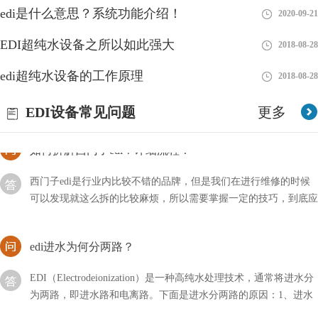
下进行交换商务文件
edi是什么意思？系统功能介绍！
2020-09-21
EDI制的水的电阻高咋回事？
EDI超纯水设备之所以如此强大
2018-08-28
随着科技的不断发展与进步，我们的生活方式也在不断改变和提
edi超纯水设备的工作原理
2018-08-28
升。在过去，我们可能只关注水的颜色、味道和透明度等基本特
征，但现在，我们更加注重水的质量。
EDI设备常见问题
更多
如何拆解西门子edi？详细流程！
西门子edi是行业内比较不错的品牌，但是我们在进行维修的时候
可以发现就这么拆的比较麻烦，所以需要掌握一定的技巧，到底应
该如何拆解西门子EDI呢？
edi进水为何分两路？
EDI（Electrodeionization）是一种高纯水处理技术，通常将进水分
为两路，即进水路和电离路。下面是进水分两路的原因：1、进水
路：进水路是EDI系统中的第一道