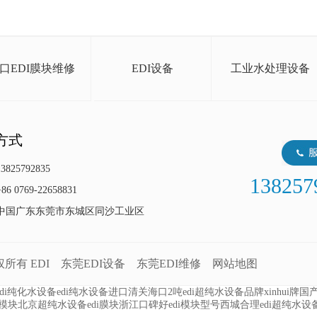
口EDI膜块维修
EDI设备
工业水处理设备
方式
825792835
138257
 0769-22658831
中国广东东莞市东城区同沙工业区
版权所有
EDI
东莞EDI设备
东莞EDI维修
网站地图
di纯化水设备
edi纯水设备进口清关
海口2吨edi超纯水设备品牌
xinhui牌国
i模块
北京超纯水设备edi膜块
浙江口碑好edi模块型号
西城合理edi超纯水设