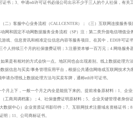
许可证书；3、申请edi许可证书必须公司出示不少于三人的个人社保，有关
二）客服中心业务流程（CALLCENTER）；（三）互联网连接服务项
）移动网和固定不动网数据服务业务流程（SP）注：第二类升值电信增值业
机游戏、信息资讯和精准定位信息内容等服务项目。在其中，EDI许可证
下三个人持续三个月的社保缴费证明；3.注册资本够一百万元；4.网络服务
。如果是有相对的方式会快一点。地区间也会出现差别。线上数据处理方
数据信息与买卖/事务管理应用平台，根据公共通信网络或互联网技术为
申请办理线上数据处理方法与买卖车牌，通称edi许可证书。
话一个月上下，一般一个月之内全是能批下来的。提前准备原材料：1、企
、（工商局调档案）；4、社保缴费证明原材料；5、企业关键管理者身份证
术大数据中心）企业资质证书影印件；7、互联网技术注册域名资格证书；
权证明；11、公司商标证书。