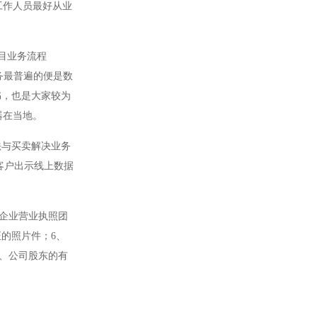
工作人员最好从业
目业务流程
务最普遍的便是数
书，也是大家较为
器在当地。
法与买卖解决业务
客户出示线上数据
业企业营业执照团
的照片件；6、
8、公司股东的有