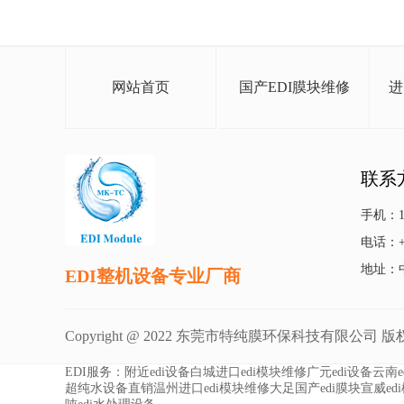
网站首页
国产EDI膜块维修
进
联系
手机：13
电话：+86
地址：
EDI整机设备专业厂商
Copyright @ 2022 东莞市特纯膜环保科技有限公司 
EDI服务：
附近edi设备
白城进口edi模块维修
广元edi设备
云南e
超纯水设备直销
温州进口edi模块维修
大足国产edi膜块
宣威ed