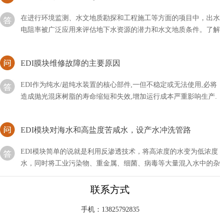
在进行环境监测、水文地质勘探和工程施工等方面的项目中，出水
电阻率被广泛应用来评估地下水资源的潜力和水文地质条件。了解
编辑出水电阻率的一般数值范围
EDI膜块维修故障的主要原因
EDI作为纯水/超纯水装置的核心部件,一但不稳定或无法使用,必将
造成抛光混床树脂的寿命缩短和失效,增加运行成本严重影响生产.
引起EDI膜块故障的原因主要有以下几点
EDI模块对海水和高盐度苦咸水，设产水冲洗管路
EDI模块简单的说就是利用反渗透技术，将高浓度的水变为低浓度
水，同时将工业污染物、重金属、细菌、病毒等大量混入水中的杂
质全部隔离，从而达到饮用规定的理化指标及卫生标准
EDI制的水的电阻高咋回事？
联系方式
随着科技的不断发展与进步，我们的生活方式也在不断改变和提
手机：13825792835
升。在过去，我们可能只关注水的颜色、味道和透明度等基本特