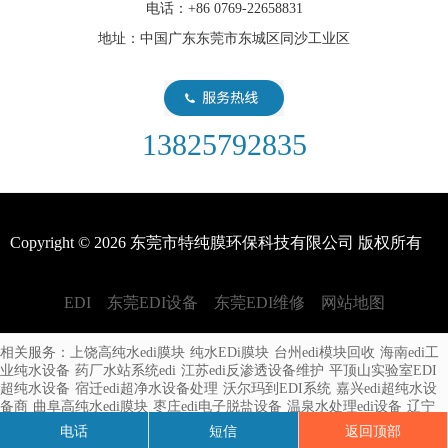
电话：+86 0769-22658831
征，但现在，我们更加注重水的质量。
地址：中国广东东莞市东城区同沙工业区
edi供应商是啥意思？
EDI（Electronic Data Interchange，电子数据交换）供应商是指提供
EDI系统和服务的公司或组织。EDI是指企业之间在电子化的环境
13825792835
下进行交换商务文件
edi由哪些部分组成？
Copyright © 2026 东莞市特纯膜环保科技有限公司 版权所有
EDI全名为电子脱离离子水设备是一种高度优秀的水处理技术，用
于生产高纯度水，通常用于实验室、制药、电子、电力和半导体制
造等领域。EDI系统利用电化学过程将离子从水中去除
EDI
东莞EDI设备
东莞EDI维修
网站地图
edi出水电阻率一般多少？
相关服务：
上饶高纯水edi膜块
纯水EDi膜块
台州edi模块回收
海南edi工
业纯水设备
药厂水站系统edi
江苏edi反渗透设备维护
平顶山实验室EDI
在进行环境监测、水文地质勘探和工程施工等方面的项目中，出水
超纯水设备
宿迁edi超净水设备处理
沃尔玛到EDI系统
嘉兴edi超纯水设
电阻率被广泛应用来评估地下水资源的潜力和水文地质条件。了解
备商
曲阜高纯水edi膜块
枣庄edi电子脱盐设备
温泉水处理edi设备
辽宁
EDI膜块
辽宁edi模块维修
廊坊国产edi膜块维修
兴城国产edi膜块
淮安edi
编辑出水电阻率的一般数值范围
电话
短信
返回顶部
纯水设备
吉林工业edi超纯水设备材料
许昌edi膜块