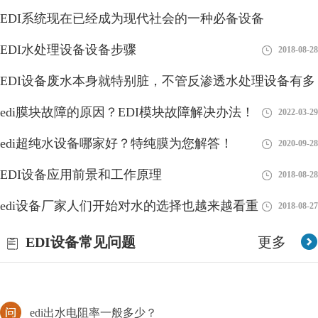
EDI系统现在已经成为现代社会的一种必备设备
EDI水处理设备设备步骤
2018-08-28
2018-08-28
EDI设备废水本身就特别脏，不管反渗透水处理设备有多
edi供应商是啥意思？
好
edi膜块故障的原因？EDI模块故障解决办法！
2018-08-28
2022-03-29
EDI（Electronic Data Interchange，电子数据交换）供应商是指提供
edi超纯水设备哪家好？特纯膜为您解答！
2020-09-28
EDI系统和服务的公司或组织。EDI是指企业之间在电子化的环境
下进行交换商务文件
EDI设备应用前景和工作原理
2018-08-28
edi由哪些部分组成？
edi设备厂家人们开始对水的选择也越来越看重
2018-08-27
EDI全名为电子脱离离子水设备是一种高度优秀的水处理技术，用
EDI设备常见问题
更多
于生产高纯度水，通常用于实验室、制药、电子、电力和半导体制
造等领域。EDI系统利用电化学过程将离子从水中去除
edi出水电阻率一般多少？