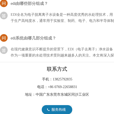
EDI全名为电子脱离离子水设备是一种高度优秀的水处理技术，用
于生产高纯度水，通常用于实验室、制药、电子、电力和半导体制
造等领域。EDI系统利用电化学过程将离子从水中去除
edi系统由哪几部分组成？
在现代健康意识不断提升的背景下，EDI（电子去离子）净水设备
作为一项重要的水处理技术受到越来越多人的关注。本文将深入探
讨EDI净水设备的模块系统
如何拆解西门子edi？详细流程！
联系方式
西门子edi是行业内比较不错的品牌，但是我们在进行维修的时候
手机：13825792835
可以发现就这么拆的比较麻烦，所以需要掌握一定的技巧，到底应
电话：+86 0769-22658831
该如何拆解西门子EDI呢？
地址：中国广东东莞市东城区同沙工业区
EDI制的水的电阻高咋回事？
随着科技的不断发展与进步，我们的生活方式也在不断改变和提