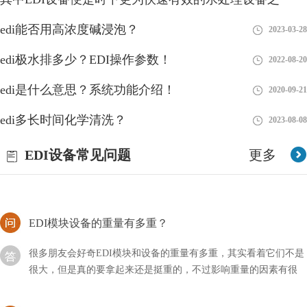
EDI制的水的电阻高咋回事？
edi能否用高浓度碱浸泡？
2018-08-27
2023-03-28
随着科技的不断发展与进步，我们的生活方式也在不断改变和提
edi极水排多少？EDI操作参数！
2022-08-20
升。在过去，我们可能只关注水的颜色、味道和透明度等基本特
征，但现在，我们更加注重水的质量。
edi是什么意思？系统功能介绍！
2020-09-21
edi膜堆会不会堵？官方解答！
edi多长时间化学清洗？
2023-08-08
edi膜堆经常被用来处理污水，同时还具备着其它的作用，而我们
EDI设备常见问题
更多
在使用这种设备的时候肯定也会遇到很多难题，比如它使用过程中
会不会堵塞呢？
EDI模块设备的重量有多重？
很多朋友会好奇EDI模块和设备的重量有多重，其实看着它们不是
很大，但是真的要拿起来还是挺重的，不过影响重量的因素有很
多，需要进行区分。
edi由哪些部分组成？