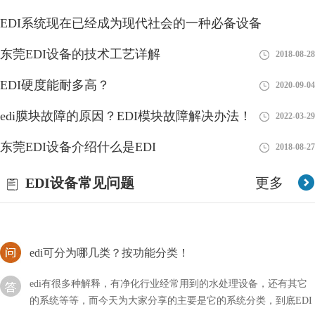
EDI系统现在已经成为现代社会的一种必备设备
井下水能不能安装车用尿素EDI？
东莞EDI设备的技术工艺详解
2018-08-28
2018-08-28
EDI设备主要是针对用水方面的，我们需要根据自己的需求选择对
EDI硬度能耐多高？
2020-09-04
应的净水设备，这样才能达到相关的要求，那么井下水能不能安装
车用尿素EDI呢？
edi膜块故障的原因？EDI模块故障解决办法！
2022-03-29
edi系统由哪几部分组成？
东莞EDI设备介绍什么是EDI
2018-08-27
在现代健康意识不断提升的背景下，EDI（电子去离子）净水设备
EDI设备常见问题
更多
作为一项重要的水处理技术受到越来越多人的关注。本文将深入探
讨EDI净水设备的模块系统
edi可分为哪几类？按功能分类！
edi有很多种解释，有净化行业经常用到的水处理设备，还有其它
的系统等等，而今天为大家分享的主要是它的系统分类，到底EDI
可以分为哪几类？