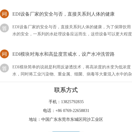
EDI设备厂家的安全与否，直接关系到人体的健康
EDI设备厂家的安全与否，直接关系到人体的健康，为了保障饮用
水的安全，一系列的水处理设备应运而生，这些设备可以更大程度
上保证用水的安全。还有一些工业用水，为了减少污染
EDI模块对海水和高盐度苦咸水，设产水冲洗管路
EDI模块简单的说就是利用反渗透技术，将高浓度的水变为低浓度
水，同时将工业污染物、重金属、细菌、病毒等大量混入水中的杂
质全部隔离，从而达到饮用规定的理化指标及卫生标准
edi出水电阻率一般多少？
联系方式
在进行环境监测、水文地质勘探和工程施工等方面的项目中，出水
手机：13825792835
电阻率被广泛应用来评估地下水资源的潜力和水文地质条件。了解
电话：+86 0769-22658831
编辑出水电阻率的一般数值范围
地址：中国广东东莞市东城区同沙工业区
井下水能不能安装车用尿素EDI？