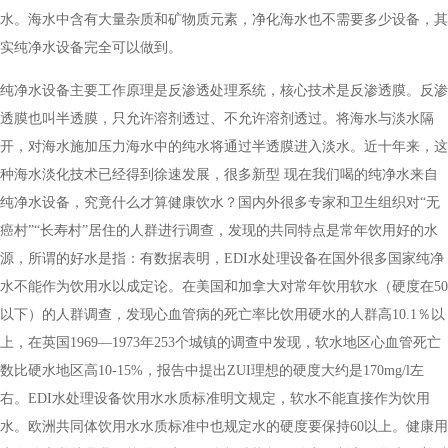
水。海水中含有大量杂质和矿物质元素，净化海水也不需要多少设备，其
实纯净水设备完全可以做到。
纯净水设备主要工作原理是反渗透处理系统，核心技术是反渗透膜。反渗
透膜也叫半透膜，只允许溶剂透过、不允许溶剂透过。将海水与淡水隔
开，对海水施加压力海水中的纯水将通过半透膜进入淡水。近十年来，这
种海水淡化技术已经得到徐速发展，很多新型 现在我们喝的纯净水来自
纯净水设备，究竟什么才算健康饮水？国内外很多专家和卫生组织对“无
癌村”“长寿村”居住的人群进行调查，发现的共同特点是常年饮用好的水
源，所谓的好水是指：有数据表明，EDI水处理设备在国外很多国家纯净
水不能作为饮用水以成定论。在美国和加拿大对常年饮用软水（硬度在50
以下）的人群调查，发现心血管病的死亡率比饮用硬水的人群高10.1％以
上，在英国1969―1973年253个城镇的调查中发现，软水地区心血管死亡
数比硬水地区高10-15%，报告中提出ZUI理想的硬度大约是170mg/l左
右。EDI水处理设备饮用水水质标准明文规定，软水不能直接作为饮用
水。欧洲共同体饮用水水质标准中也规定水的硬度要保持60以上。健康用