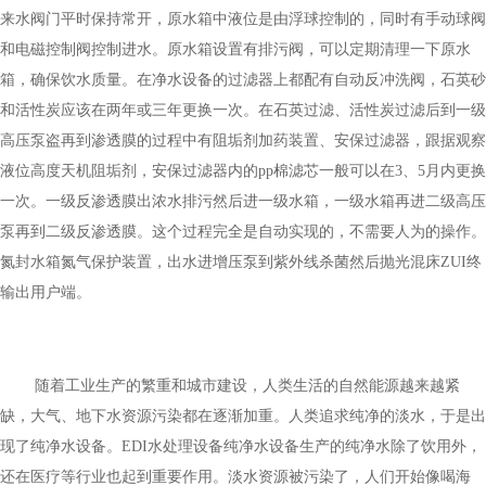
来水阀门平时保持常开，原水箱中液位是由浮球控制的，同时有手动球阀
和电磁控制阀控制进水。原水箱设置有排污阀，可以定期清理一下原水
箱，确保饮水质量。在净水设备的过滤器上都配有自动反冲洗阀，石英砂
和活性炭应该在两年或三年更换一次。在石英过滤、活性炭过滤后到一级
高压泵盗再到渗透膜的过程中有阻垢剂加药装置、安保过滤器，跟据观察
液位高度天机阻垢剂，安保过滤器内的pp棉滤芯一般可以在3、5月内更换
一次。一级反渗透膜出浓水排污然后进一级水箱，一级水箱再进二级高压
泵再到二级反渗透膜。这个过程完全是自动实现的，不需要人为的操作。
氮封水箱氮气保护装置，出水进增压泵到紫外线杀菌然后抛光混床ZUI终
输出用户端。
随着工业生产的繁重和城市建设，人类生活的自然能源越来越紧
缺，大气、地下水资源污染都在逐渐加重。人类追求纯净的淡水，于是出
现了纯净水设备。EDI水处理设备纯净水设备生产的纯净水除了饮用外，
还在医疗等行业也起到重要作用。淡水资源被污染了，人们开始像喝海