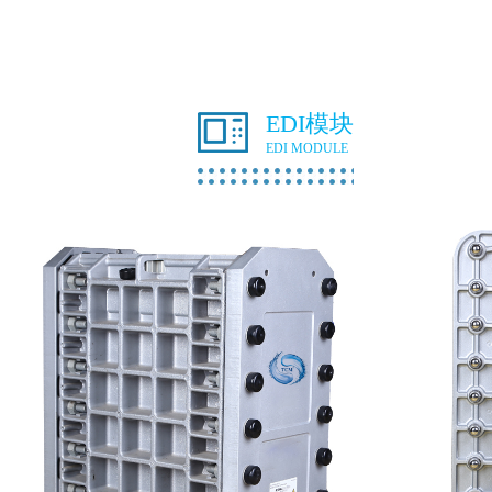
EDI模块
EDI MODULE