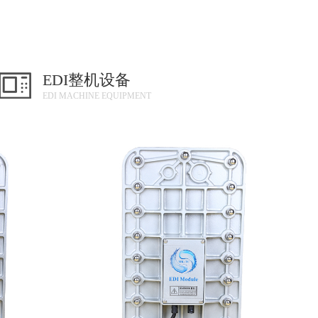
EDI整机设备
EDI MACHINE EQUIPMENT