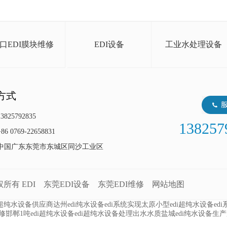
口EDI膜块维修
EDI设备
工业水处理设备
方式
825792835
138257
 0769-22658831
中国广东东莞市东城区同沙工业区
版权所有
EDI
东莞EDI设备
东莞EDI维修
网站地图
i超纯水设备供应商
达州edi纯水设备
edi系统实现
太原小型edi超纯水设备
ed
修
邯郸1吨edi超纯水设备
edi超纯水设备处理出水水质
盐城edi纯水设备生产