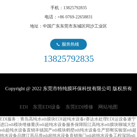
手机：13825792835
电话：+86 0769-22658831
地址：中国广东东莞市东城区同沙工业区
13825792835
Copyright @ 2022 东莞市特纯膜环保科技有限公司 版权所有
EDI
东莞EDI设备
东莞EDI维修
网站地图
EDI服务：
青岛高纯水edi膜块
EDI超纯水设备r赛达水处理
EDI运设备
遂宁
进口edi模块维修
重庆edi超纯水设备服务保障
阳江高纯水edi膜块
聊城大型
edi超纯水设备直销
丰镇国产edi模块
鹤壁edi纯水设备生产
邯郸实验室edi超
纯水设备品牌
江苏品质edi超纯水设备直销
海门edi超纯水设备工程
深圳edi