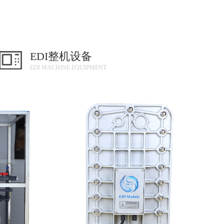
EDI整机设备
EDI MACHINE EQUIPMENT