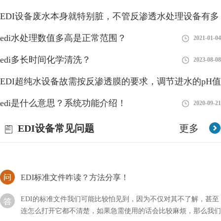
EDI设备废水本身就特别脏，不管反渗透水处理设备有多
edi许可证办理多长时间？EDI许可证办理流程！
好
edi水处理数值多高是正常范围？
2018-08-28
2021-01-04
我们在从事在线交易的行业中一般都会用到EDI许可证，这样对我
edi多长时间化学清洗？
2023-08-08
们的经营会有非常大的帮助，不过我们在具体过程中不知道EDI许
可证办理需要多长时间？
EDI超纯水设备故需按反渗透膜的要求，调节进水的pH值
edi由哪些部分组成？
edi是什么意思？系统功能介绍！
2018-08-27
2020-09-21
EDI全名为电子脱离离子水设备是一种高度优秀的水处理技术，用
EDI设备常见问题
更多
于生产高纯度水，通常用于实验室、制药、电子、电力和半导体制
造等领域。EDI系统利用电化学过程将离子从水中去除
EDI标准文件咋读？方法分享！
EDI的标准文件我们可能比较怕见到，因为不仅对其不了解，甚至
连怎么打开它都不清楚，如果急需使用的话会比较麻烦，那么我们
应该咱读这类文件呢？