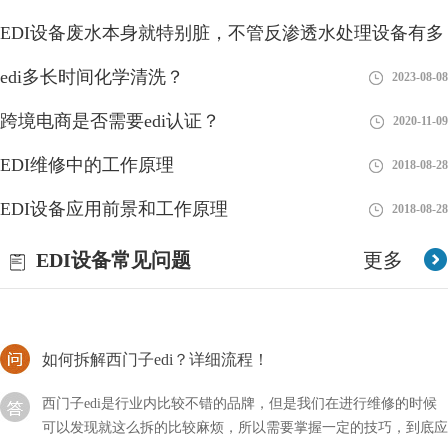
EDI设备废水本身就特别脏，不管反渗透水处理设备有多
edi进水为何分两路？
好
edi多长时间化学清洗？
2018-08-28
2023-08-08
EDI（Electrodeionization）是一种高纯水处理技术，通常将进水分
跨境电商是否需要edi认证？
2020-11-09
为两路，即进水路和电离路。下面是进水分两路的原因：1、进水
路：进水路是EDI系统中的第一道
EDI维修中的工作原理
2018-08-28
能否接受edi形式的订单？
EDI设备应用前景和工作原理
2018-08-28
现在的技术发展得非常快，尤其是对于一个行业的新手来说，技术
EDI设备常见问题
更多
的迭代更是让人捉摸不透，比如新型的EDI技术，我们能否接受
EDI形式的订单呢？
如何拆解西门子edi？详细流程！
西门子edi是行业内比较不错的品牌，但是我们在进行维修的时候
可以发现就这么拆的比较麻烦，所以需要掌握一定的技巧，到底应
该如何拆解西门子EDI呢？