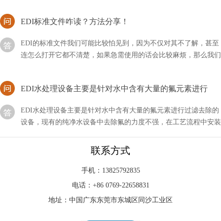
EDI标准文件咋读？方法分享！
EDI的标准文件我们可能比较怕见到，因为不仅对其不了解，甚至
连怎么打开它都不清楚，如果急需使用的话会比较麻烦，那么我们
应该咱读这类文件呢？
EDI水处理设备主要是针对水中含有大量的氟元素进行
EDI水处理设备主要是针对水中含有大量的氟元素进行过滤去除的
设备，现有的纯净水设备中去除氟的力度不强，在工艺流程中安装
除氟设备，即可清除干净水中的氟
edi的通信方式有哪几种？
联系方式
edi所代表的含义非常多，其中通信也是属于其中的一种，它是一
手机：13825792835
个整体的环境，由许许多多的系统及用户所组成，那么其中的通信
电话：+86 0769-22658831
方式主要有哪几种？
地址：中国广东东莞市东城区同沙工业区
如何拆解西门子edi？详细流程！