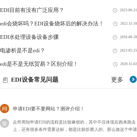
EDI目前有没有广泛应用？
2023-06-21
如何拆解西门子edi？详细流程！
edi会烧坏吗？EDI设备烧坏后的解决办法！
2022-11-10
西门子edi是行业内比较不错的品牌，但是我们在进行维修的时候
EDI水处理设备设备步骤
2018-08-28
可以发现就这么拆的比较麻烦，所以需要掌握一定的技巧，到底应
该如何拆解西门子EDI呢？
电渗析是不是edi？
2023-05-25
EDI连续电除盐是谁发明的？
edi是不是无纸贸易？区别介绍！
2020-11-02
连续电除盐（Continuous Electrodeionization，CEDI）是由Rex L.
EDI设备常见问题
更多
Svec和S. D. Kincaid于1977年在美国发明的。他们在Dow Chemical
公司的
申请EDI要不要网站？测评介绍！
众所周知申请EDI的流程是比较麻烦的，其中不仅体现在跑来跑去
上，还有很多条件需要达标，都是比较折磨人的。那么做这个申请
要不要网站测评呢？