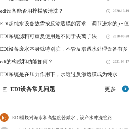
edi设备能否用柠檬酸清洗？
2020-10-19
EDI超纯水设备故需按反渗透膜的要求，调节进水的pH值
edi多长时间清洗一次？清洁流程！
EDI系统滤料可重复使用是不同于去离子法
2018-08-27
2018-08-28
如果我们对edi设备没有及时的清洗或者更换，那么在后续使用的
EDI设备废水本身就特别脏，不管反渗透水处理设备有多
过程中可能会影响到出水的质量以及使用寿命，我们需要对其多长
时间清洗一次？
好
edi的构成和功能如何？
2018-08-28
2021-04-17
海水淡化通常采用EDI水处理设备来获取淡水
EDI系统是在压力作用下，水透过反渗透膜成为纯水
海水淡化的过程，EDI水处理设备需要很高的技术含量，因为还睡
2018-08-28
EDI设备常见问题
更多
的含盐量很高，而且海水中含有大量的微生物和海藻等杂质，因此
我们通常使用蒸馏法和反渗透法相结合，来获取淡水
EDI模块对海水和高盐度苦咸水，设产水冲洗管路
EDI模块简单的说就是利用反渗透技术，将高浓度的水变为低浓度