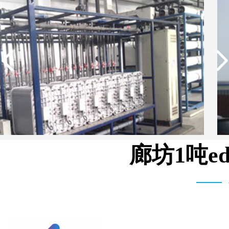
廊坊1吨e
湖北柳树沟矿业集团