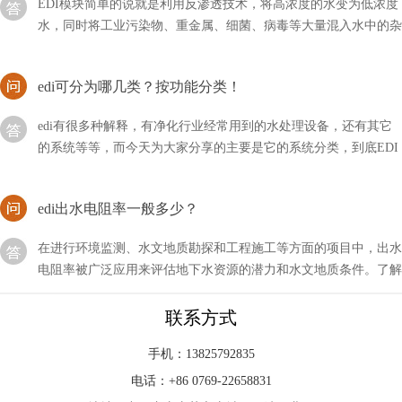
水，同时将工业污染物、重金属、细菌、病毒等大量混入水中的杂
质全部隔离，从而达到饮用规定的理化指标及卫生标准
edi可分为哪几类？按功能分类！
edi有很多种解释，有净化行业经常用到的水处理设备，还有其它
的系统等等，而今天为大家分享的主要是它的系统分类，到底EDI
可以分为哪几类？
edi出水电阻率一般多少？
在进行环境监测、水文地质勘探和工程施工等方面的项目中，出水
电阻率被广泛应用来评估地下水资源的潜力和水文地质条件。了解
编辑出水电阻率的一般数值范围
edi设备功率多大？
联系方式
我们在使用或购买EDI设备时，非常关注的一个点就是它的参数和
手机：13825792835
功率，因为这是决定我们成本与作用的关键性因素，那么一般EDI
电话：+86 0769-22658831
设备的功率有多大呢？