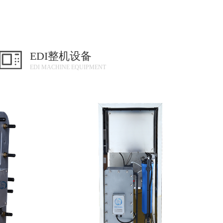
EDI整机设备
EDI MACHINE EQUIPMENT