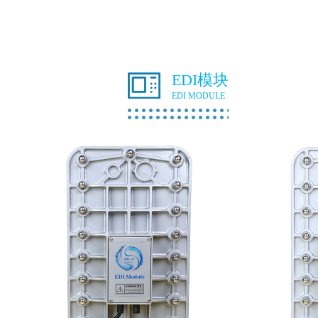
EDI模块
EDI MODULE