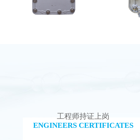
坎普尔EDI膜堆维修
MK-TC
查看详情
工程师持证上岗
ENGINEERS CERTIFICATES