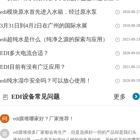
edi模块原水首先进入水箱，经过原水泵
2018-08-27
edi进水为何分两路？
3月31日到4月2日在广州的国际水展
2018-08-28
edi超纯水是什么（纯净之源的探索与应用）
EDI（Electrodeionization）是一种高纯水处理技术，通常将进水分
2023-09-23
为两路，即进水路和电离路。下面是进水分两路的原因：1、进水
EDI多大电流合适？
2020-09-03
路：进水路是EDI系统中的第一道
EDI目前有没有广泛应用？
EDI是否适合在混床后使用？
2023-06-21
edi纯水湿巾安全吗？可以放心使用！
2020-09-19
EDI和温床可以说都是一种水处理的设备，它在整个环节中起到一
个净化的作用，当然可能不止这一个功能，那么我们在使用EDI时
EDI设备常见问题
更多
是否适合在混床后使用呢？
edi膜堆哪家好？厂家推荐！
edi膜堆很多厂家都会有生产，但是选择好一些的产品却是我们头
疼的问题，一个是不知道什么样的设备是好的，另外也不知道哪家
公司产品好。