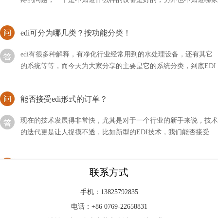
edi可分为哪几类？按功能分类！
edi有很多种解释，有净化行业经常用到的水处理设备，还有其它
的系统等等，而今天为大家分享的主要是它的系统分类，到底EDI
可以分为哪几类？
能否接受edi形式的订单？
现在的技术发展得非常快，尤其是对于一个行业的新手来说，技术
的迭代更是让人捉摸不透，比如新型的EDI技术，我们能否接受
EDI形式的订单呢？
如何拆解西门子edi？详细流程！
联系方式
西门子edi是行业内比较不错的品牌，但是我们在进行维修的时候
可以发现就这么拆的比较麻烦，所以需要掌握一定的技巧，到底应
手机：13825792835
该如何拆解西门子EDI呢？
电话：+86 0769-22658831
edi进水为何分两路？