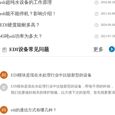
edi超纯水设备的工作原理
2018-08-28
我们在申请edi许可证肯定会产生一个疑问，那就是我们应该在哪
edi能不能停机？影响介绍！
2021-04-08
里申请？这个知识点很多人确实不是很了解，只有在了解了它属于
哪个行业才会知晓。
EDI硬度能耐多高？
2020-09-04
如何拆解西门子edi？详细流程！
45吨edi功率为多大？
2023-07-28
西门子edi是行业内比较不错的品牌，但是我们在进行维修的时候
EDI设备常见问题
更多
可以发现就这么拆的比较麻烦，所以需要掌握一定的技巧，到底应
该如何拆解西门子EDI呢？
EDI模块是现在水处理行业中比较新型的设备
EDI模块是现在水处理行业中比较新型的设备，即使不用的时候，
我们也要做好相关的维护措施，以方便下次的使用。首先我要要清
洗元件中的膜元件，然后使用反渗透设备产出来的水
edi的通信方式有哪几种？
edi所代表的含义非常多，其中通信也是属于其中的一种，它是一