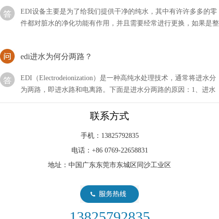
件都对脏水的净化功能有作用，并且需要经常进行更换，如果是整
套设备多久更换一次？
edi进水为何分两路？
EDI（Electrodeionization）是一种高纯水处理技术，通常将进水分
为两路，即进水路和电离路。下面是进水分两路的原因：1、进水
路：进水路是EDI系统中的第一道
EDI超纯水设备中膜分离技术的特点主要表现
联系方式
EDI超纯水设备中膜分离技术的特点主要表现在:反渗透水处理设备
手机：13825792835
中膜分离技术能耗低。因为膜分离过程不发生相变化，其中以反渗
电话：+86 0769-22658831
透耗能更低，这对于克服国家的能源危机有相当的意义
地址：中国广东东莞市东城区同沙工业区
EDI系统水是生物们存活的基本要求，然而当今的水污染
非常严重
水资源的危机一直是我国的重点问题。EDI系统水是生物们存活的
基本要求，然而当今的水污染非常严重，这与我们的生活息息相关
13825792835