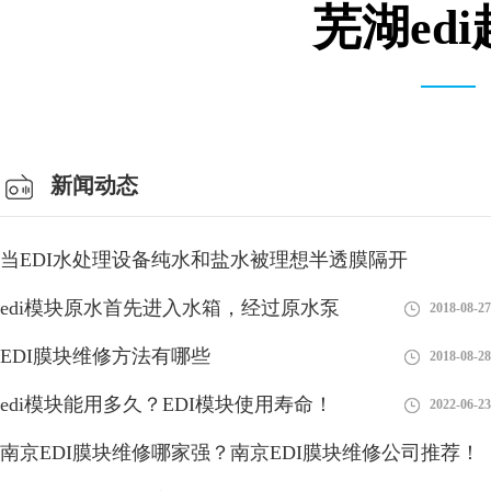
芜湖ed
仓库车间
新闻动态
当EDI水处理设备纯水和盐水被理想半透膜隔开
edi模块原水首先进入水箱，经过原水泵
2018-08-27
2018-08-27
EDI膜块维修方法有哪些
2018-08-28
edi模块能用多久？EDI模块使用寿命！
2022-06-23
南京EDI膜块维修哪家强？南京EDI膜块维修公司推荐！
EDI系统水是生物们存活的基本要求，然而当今的水污染