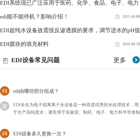
EDI系统现已广泛应用于医药、化学、食品、电子、电力
2023-01-10
非常严重
水资源的危机一直是我国的重点问题。EDI系统水是生物们存活的
工业等领域
edi能不能停机？影响介绍！
2018-08-27
2021-04-08
基本要求，然而当今的水污染非常严重，这与我们的生活息息相关
EDI超纯水设备故需按反渗透膜的要求，调节进水的pH值
edi系统由哪几部分组成？
EDI膜块的填充材料
2018-08-27
2018-08-28
在现代健康意识不断提升的背景下，EDI（电子去离子）净水设备
EDI设备常见问题
更多
作为一项重要的水处理技术受到越来越多人的关注。本文将深入探
讨EDI净水设备的模块系统
edi由哪些部分组成？
EDI全名为电子脱离离子水设备是一种高度优秀的水处理技术，用
于生产高纯度水，通常用于实验室、制药、电子、电力和半导体制
造等领域。EDI系统利用电化学过程将离子从水中去除
EDI设备多久更换一次？
EDI设备主要是为了给我们提供干净的纯水，其中有许许多多的零