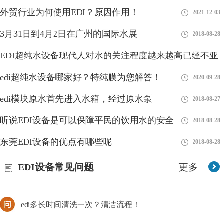
外贸行业为何使用EDI？原因作用！
2021-12-03
3月31日到4月2日在广州的国际水展
2018-08-28
EDI超纯水设备现代人对水的关注程度越来越高已经不亚
EDI水处理设备确保处理后出水电阻率达到18.2兆欧.CM
于食品
edi超纯水设备哪家好？特纯膜为您解答！
2018-08-27
2020-09-28
EDI超纯水设备适用于哪些行业?EDI超纯水设备在设计上，采用成
熟、可靠、先进、自动化程度高的两级反渗透纯水设备＋EDI＋精
edi模块原水首先进入水箱，经过原水泵
2018-08-27
混床除盐水处理工艺，EDI水处理设备确保处理后
听说EDI设备是可以保障平民的饮用水的安全
2018-08-28
edi的通信方式有哪几种？
东莞EDI设备的优点有哪些呢
2018-08-28
edi所代表的含义非常多，其中通信也是属于其中的一种，它是一
个整体的环境，由许许多多的系统及用户所组成，那么其中的通信
EDI设备常见问题
更多
方式主要有哪几种？
edi多长时间清洗一次？清洁流程！
如果我们对edi设备没有及时的清洗或者更换，那么在后续使用的