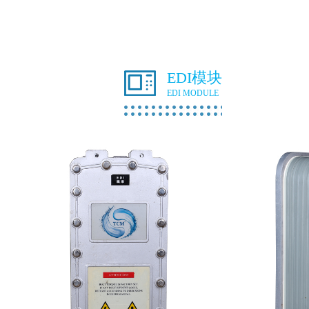
EDI模块
EDI MODULE