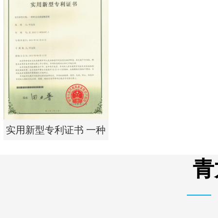
实用新型专利证书 电渗
析器用浓水隔板组件
实用新型专利证书 一种
单边过滤流畅基板
青