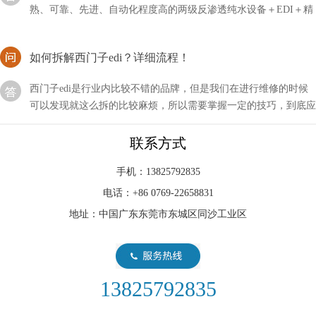
混床除盐水处理工艺，EDI水处理设备确保处理后
如何拆解西门子edi？详细流程！
西门子edi是行业内比较不错的品牌，但是我们在进行维修的时候
可以发现就这么拆的比较麻烦，所以需要掌握一定的技巧，到底应
该如何拆解西门子EDI呢？
EDI超纯水设备中膜分离技术的特点主要表现
联系方式
EDI超纯水设备中膜分离技术的特点主要表现在:反渗透水处理设备
手机：13825792835
中膜分离技术能耗低。因为膜分离过程不发生相变化，其中以反渗
电话：+86 0769-22658831
透耗能更低，这对于克服国家的能源危机有相当的意义
地址：中国广东东莞市东城区同沙工业区
edi在哪里申请的呢？流程介绍！
我们在申请edi许可证肯定会产生一个疑问，那就是我们应该在哪
里申请？这个知识点很多人确实不是很了解，只有在了解了它属于
13825792835
哪个行业才会知晓。