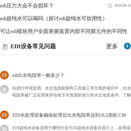
我们在申请edi许可证肯定会产生一个疑问，那就是我们应该在哪
edi压力大会不会损坏？
2020-09-12
里申请？这个知识点很多人确实不是很了解，只有在了解了它属于
哪个行业才会知晓。
edi超纯水可以喝吗（探讨edi超纯水可饮用性）
edi纯水是什么？EDI纯水特点介绍！
可让edi模块用户全面掌握装置内部不同膜元件的不同性
2023-08-26
我们可以在很多地方看到EDI纯水，比如一些纸巾、实验室、电
能
2018-08-28
EDI设备常见问题
更多
子、医药等产品行业中都有它的身影，可以说非常觉，但是我们却
不知道它是什么水？
edi出水电阻率一般多少？
在进行环境监测、水文地质勘探和工程施工等方面的项目中，出水
电阻率被广泛应用来评估地下水资源的潜力和水文地质条件。了解
编辑出水电阻率的一般数值范围
EDI水处理设备确保处理后出水电阻率达到18.2兆欧.CM
EDI超纯水设备适用于哪些行业?EDI超纯水设备在设计上，采用成
熟、可靠、先进、自动化程度高的两级反渗透纯水设备＋EDI＋精