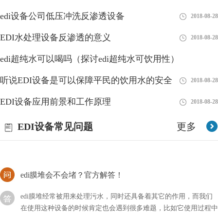
edi设备公司低压冲洗反渗透设备
2018-08-28
2018-08-28
EDI连续电除盐是谁发明的？
EDI水处理设备反渗透的意义
2018-08-28
连续电除盐（Continuous Electrodeionization，CEDI）是由Rex L.
edi超纯水可以喝吗（探讨edi超纯水可饮用性）
Svec和S. D. Kincaid于1977年在美国发明的。他们在Dow Chemical
公司的
听说EDI设备是可以保障平民的饮用水的安全
2023-08-26
2018-08-28
如何拆解西门子edi？详细流程！
EDI设备应用前景和工作原理
2018-08-28
西门子edi是行业内比较不错的品牌，但是我们在进行维修的时候
EDI设备常见问题
更多
可以发现就这么拆的比较麻烦，所以需要掌握一定的技巧，到底应
该如何拆解西门子EDI呢？
edi膜堆会不会堵？官方解答！
edi膜堆经常被用来处理污水，同时还具备着其它的作用，而我们
在使用这种设备的时候肯定也会遇到很多难题，比如它使用过程中
会不会堵塞呢？