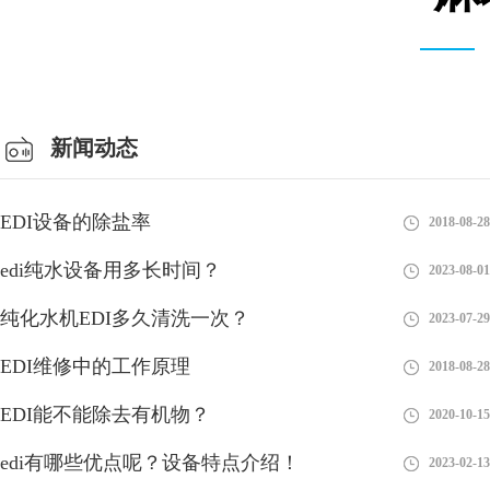
会议室
新闻动态
EDI设备的除盐率
2018-08-28
edi纯水设备用多长时间？
2023-08-01
纯化水机EDI多久清洗一次？
2023-07-29
海水淡化通常采用EDI水处理设备来获取淡水
EDI维修中的工作原理
2018-08-28
海水淡化的过程，EDI水处理设备需要很高的技术含量，因为还睡
的含盐量很高，而且海水中含有大量的微生物和海藻等杂质，因此
EDI能不能除去有机物？
2020-10-15
我们通常使用蒸馏法和反渗透法相结合，来获取淡水
edi有哪些优点呢？设备特点介绍！
2023-02-13
EDI膜块维修故障的主要原因