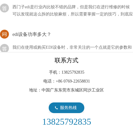
可以发现就这么拆的比较麻烦，所以需要掌握一定的技巧，到底应
该如何拆解西门子EDI呢？
edi设备功率多大？
我们在使用或购买EDI设备时，非常关注的一个点就是它的参数和
功率，因为这是决定我们成本与作用的关键性因素，那么一般EDI
设备的功率有多大呢？
联系方式
海水淡化通常采用EDI水处理设备来获取淡水
手机：13825792835
海水淡化的过程，EDI水处理设备需要很高的技术含量，因为还睡
电话：+86 0769-22658831
的含盐量很高，而且海水中含有大量的微生物和海藻等杂质，因此
地址：中国广东东莞市东城区同沙工业区
我们通常使用蒸馏法和反渗透法相结合，来获取淡水
EDI膜块维修故障的主要原因
13825792835
EDI作为纯水/超纯水装置的核心部件,一但不稳定或无法使用,必将
造成抛光混床树脂的寿命缩短和失效,增加运行成本严重影响生产.