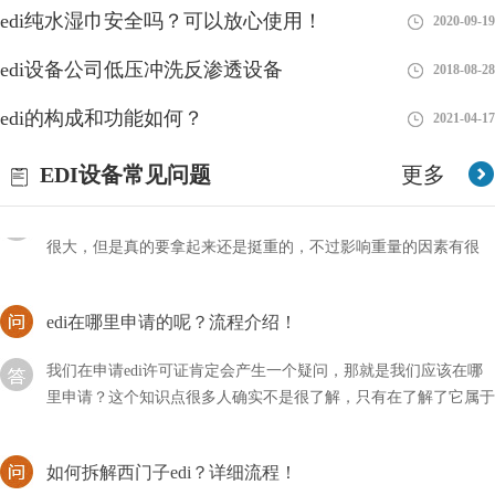
edi纯水湿巾安全吗？可以放心使用！
2020-09-19
EDI作为纯水/超纯水装置的核心部件,一但不稳定或无法使用,必将
edi设备公司低压冲洗反渗透设备
造成抛光混床树脂的寿命缩短和失效,增加运行成本严重影响生产.
2018-08-28
引起EDI膜块故障的原因主要有以下几点
edi的构成和功能如何？
2021-04-17
EDI模块设备的重量有多重？
EDI设备常见问题
更多
很多朋友会好奇EDI模块和设备的重量有多重，其实看着它们不是
很大，但是真的要拿起来还是挺重的，不过影响重量的因素有很
多，需要进行区分。
edi在哪里申请的呢？流程介绍！
我们在申请edi许可证肯定会产生一个疑问，那就是我们应该在哪
里申请？这个知识点很多人确实不是很了解，只有在了解了它属于
哪个行业才会知晓。
如何拆解西门子edi？详细流程！
西门子edi是行业内比较不错的品牌，但是我们在进行维修的时候