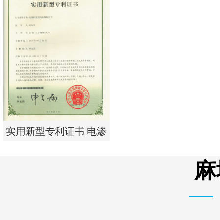
实用新型专利证书 一种
单边过滤流畅基板
实用新型专利证书 电渗
析器用纯水隔板组件
麻