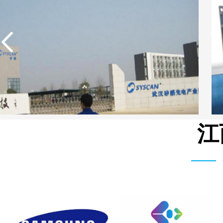
江
武汉矽感数码EDI超纯水设备