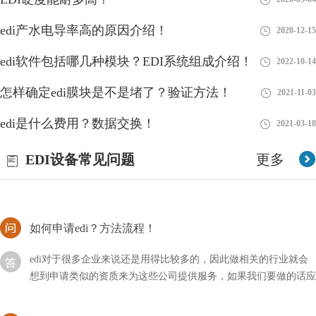
EDI制的水的电阻高咋回事？
edi产水电导率高的原因介绍！
2020-12-15
随着科技的不断发展与进步，我们的生活方式也在不断改变和提
edi软件包括哪几种模块？EDI系统组成介绍！
2022-10-14
升。在过去，我们可能只关注水的颜色、味道和透明度等基本特
征，但现在，我们更加注重水的质量。
怎样确定edi膜块是不是堵了？验证方法！
2021-11-03
EDI设备厂家的安全与否，直接关系到人体的健康
edi是什么费用？数据交换！
2021-03-18
EDI设备厂家的安全与否，直接关系到人体的健康，为了保障饮用
EDI设备常见问题
更多
水的安全，一系列的水处理设备应运而生，这些设备可以更大程度
上保证用水的安全。还有一些工业用水，为了减少污染
如何申请edi？方法流程！
edi对于很多企业来说还是用得比较多的，因此做相关的行业就会
想到申请类似的资质来为这些公司提供服务，如果我们要做的话应
该如何申请EDI？
水温对EDI造水有没有影响？