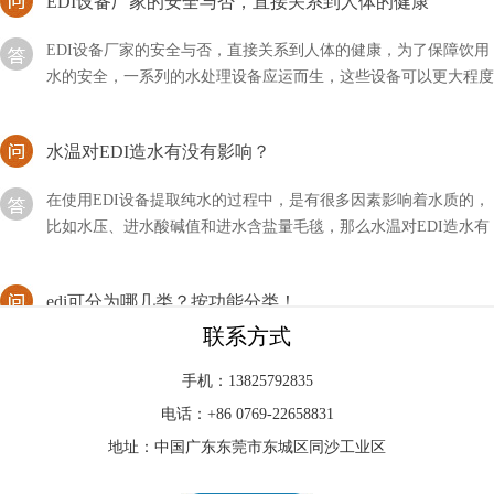
EDI设备厂家的安全与否，直接关系到人体的健康，为了保障饮用
水的安全，一系列的水处理设备应运而生，这些设备可以更大程度
上保证用水的安全。还有一些工业用水，为了减少污染
水温对EDI造水有没有影响？
在使用EDI设备提取纯水的过程中，是有很多因素影响着水质的，
比如水压、进水酸碱值和进水含盐量毛毯，那么水温对EDI造水有
没有影响呢？
edi可分为哪几类？按功能分类！
edi有很多种解释，有净化行业经常用到的水处理设备，还有其它
联系方式
的系统等等，而今天为大家分享的主要是它的系统分类，到底EDI
可以分为哪几类？
手机：13825792835
电话：+86 0769-22658831
分析EDI模块再生造水与超纯水设备RO膜制水欠佳问题
地址：中国广东东莞市东城区同沙工业区
在超纯水设备运作一段时间后，EDI控制模块內部水路将会造成堵