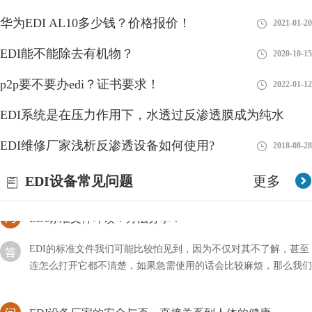
分析EDI模块再生造水与超纯水设备RO膜制水欠佳问题
华为EDI AL10多少钱？价格报价！
2018-08-27
2021-01-20
在超纯水设备运作一段时间后，EDI控制模块內部水路将会造成堵
EDI能不能除去有机物？
2020-10-15
塞，这主要是EDI进水里带有较多物质的量浓度，在浓水室产生盐
的沉定。碰到这类状况，我们可以根据开展EDI化学水处理的方式
p2p要不要办edi？证书要求！
2022-01-12
对EDI控制模块开展清理，随后再开展EDI再造
edi的通信方式有哪几种？
EDI系统是在压力作用下，水透过反渗透膜成为纯水
edi所代表的含义非常多，其中通信也是属于其中的一种，它是一
EDI维修厂家浅析反渗透设备如何使用?
2018-08-28
2018-08-28
个整体的环境，由许许多多的系统及用户所组成，那么其中的通信
方式主要有哪几种？
EDI设备常见问题
更多
EDI标准文件咋读？方法分享！
EDI的标准文件我们可能比较怕见到，因为不仅对其不了解，甚至
连怎么打开它都不清楚，如果急需使用的话会比较麻烦，那么我们
应该咱读这类文件呢？
EDI设备厂家的安全与否，直接关系到人体的健康