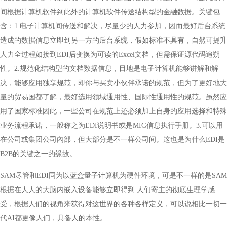
间根据计算机软件到此外的计算机软件传送结构型的金融数据。关键包
含：1.电子计算机间传送和解决，尽量少的人力参加，因而最好后台系统
造成的数据信息立即到另一方的后台系统，假如标准不具有，自然可提升
人力全过程如接到EDI后变换为可读的Excel文档，但需保证源代码追朔
性。2.规范化结构型的文档数据信息，目地是电子计算机能够讲解和解
决，能够应用独享规范，即你与买卖小伙伴承诺的规范，但为了更好地大
量的贸易国都了解，最好选用领域通用性、国际性通用性的规范。虽然应
用了国家标准因此，一些公司在规范上还必须加上自身的应用选择和特殊
业务流程承诺，一般称之为EDI说明书或是MIG信息执行手册。3.可以用
在公司或集团公司內部，但大部分是不一样公司间。这也是为什么EDI是
B2B的关键之一的缘故。
SAM尽管和EDI同为以蓝盒量子计算机为硬件环境，可是不一样的是SAM
根据在人人的大脑内嵌入设备能够立即得到 人们寄主的彻底生理学感
受，根据人们的视角来获得对这世界的各种各样定义，可以说相比一切一
代AI都更像人们，具备人的本性。