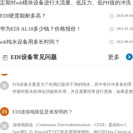
好
定期对edi模块设备进行大流量、低压力、低PH值的冲洗
2018-08-28
基本要求，然而当今的水污染非常严重，这与我们的生活息息相关
有利
EDI硬度能耐多高？
2018-08-28
2020-09-04
edi进水为何分两路？
华为EDI AL10多少钱？价格报价！
2021-01-20
EDI（Electrodeionization）是一种高纯水处理技术，通常将进水分
edi纯水设备用多长时间？
2023-08-01
为两路，即进水路和电离路。下面是进水分两路的原因：1、进水
路：进水路是EDI系统中的第一道
EDI设备常见问题
更多
EDI设备多久更换一次？
EDI设备主要是为了给我们提供干净的纯水，其中有许许多多的零
件都对脏水的净化功能有作用，并且需要经常进行更换，如果是整
套设备多久更换一次？
EDI连续电除盐是谁发明的？
连续电除盐（Continuous Electrodeionization，CEDI）是由Rex L.
Svec和S. D. Kincaid于1977年在美国发明的。他们在Dow Chemical
公司的