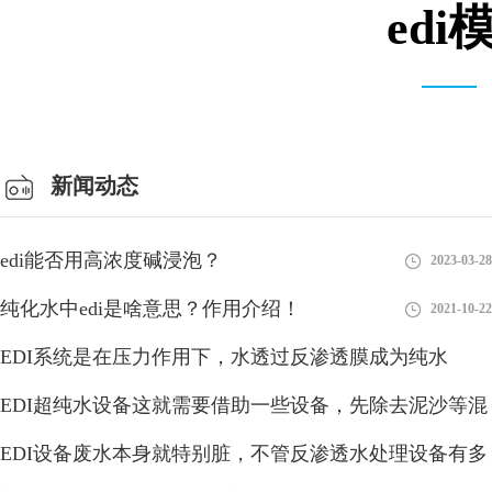
ed
仓库车间
新闻动态
edi能否用高浓度碱浸泡？
2023-03-28
纯化水中edi是啥意思？作用介绍！
2021-10-22
EDI系统是在压力作用下，水透过反渗透膜成为纯水
EDI超纯水设备这就需要借助一些设备，先除去泥沙等混
2018-08-28
EDI系统水是生物们存活的基本要求，然而当今的水污染
浊物
EDI设备废水本身就特别脏，不管反渗透水处理设备有多
2018-08-28
非常严重
水资源的危机一直是我国的重点问题。EDI系统水是生物们存活的