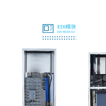
EDI模块
EDI MODULE