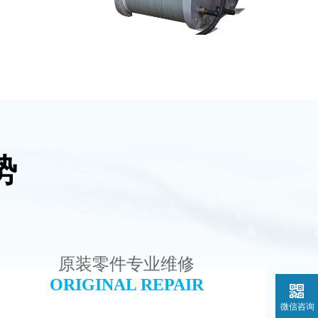
势
设备
PureTec （浦睿）EDI模块维修
查看详情
原装零件专业维修
ORIGINAL REPAIR
微信咨询