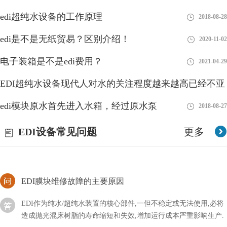
edi超纯水设备的工作原理
2018-08-28
EDI设备厂家的安全与否，直接关系到人体的健康
edi是不是无纸贸易？区别介绍！
2020-11-02
EDI设备厂家的安全与否，直接关系到人体的健康，为了保障饮用
电子装箱是不是edi费用？
2021-04-29
水的安全，一系列的水处理设备应运而生，这些设备可以更大程度
上保证用水的安全。还有一些工业用水，为了减少污染
EDI超纯水设备现代人对水的关注程度越来越高已经不亚
水温对EDI造水有没有影响？
于食品
edi模块原水首先进入水箱，经过原水泵
2018-08-27
2018-08-27
在使用EDI设备提取纯水的过程中，是有很多因素影响着水质的，
EDI设备常见问题
更多
比如水压、进水酸碱值和进水含盐量毛毯，那么水温对EDI造水有
没有影响呢？
EDI膜块维修故障的主要原因
EDI作为纯水/超纯水装置的核心部件,一但不稳定或无法使用,必将
造成抛光混床树脂的寿命缩短和失效,增加运行成本严重影响生产.
引起EDI膜块故障的原因主要有以下几点