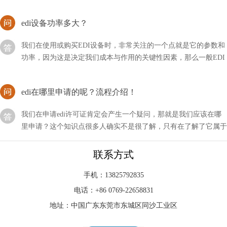
edi设备功率多大？
我们在使用或购买EDI设备时，非常关注的一个点就是它的参数和
功率，因为这是决定我们成本与作用的关键性因素，那么一般EDI
设备的功率有多大呢？
edi在哪里申请的呢？流程介绍！
我们在申请edi许可证肯定会产生一个疑问，那就是我们应该在哪
里申请？这个知识点很多人确实不是很了解，只有在了解了它属于
哪个行业才会知晓。
EDI标准文件咋读？方法分享！
联系方式
EDI的标准文件我们可能比较怕见到，因为不仅对其不了解，甚至
手机：13825792835
连怎么打开它都不清楚，如果急需使用的话会比较麻烦，那么我们
电话：+86 0769-22658831
应该咱读这类文件呢？
地址：中国广东东莞市东城区同沙工业区
EDI设备厂家的安全与否，直接关系到人体的健康