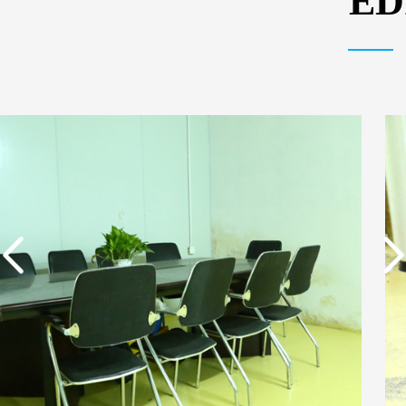
E
实用新型专利证书 一种
东莞市特纯膜环保科技
单边过滤流畅基板
有限公司营业执照