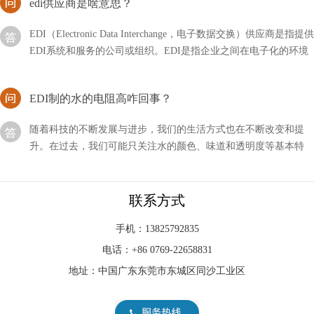
EDI（Electronic Data Interchange，电子数据交换）供应商是指提供
EDI系统和服务的公司或组织。EDI是指企业之间在电子化的环境
下进行交换商务文件
EDI制的水的电阻高咋回事？
随着科技的不断发展与进步，我们的生活方式也在不断改变和提
升。在过去，我们可能只关注水的颜色、味道和透明度等基本特
征，但现在，我们更加注重水的质量。
申请EDI要不要网站？测评介绍！
联系方式
众所周知申请EDI的流程是比较麻烦的，其中不仅体现在跑来跑去
上，还有很多条件需要达标，都是比较折磨人的。那么做这个申请
手机：13825792835
要不要网站测评呢？
电话：+86 0769-22658831
edi出水电阻率一般多少？
地址：中国广东东莞市东城区同沙工业区
在进行环境监测、水文地质勘探和工程施工等方面的项目中，出水