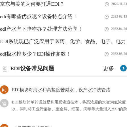
京东与美的为何要打通EDI？
2020-11-23
edi出水电阻率一般多少？
edi有哪些优点呢？设备特点介绍！
2023-02-13
在进行环境监测、水文地质勘探和工程施工等方面的项目中，出水
电阻率被广泛应用来评估地下水资源的潜力和水文地质条件。了解
edi产水率下降咋办？处理方法分享！
2022-04-26
编辑出水电阻率的一般数值范围
EDI系统现已广泛应用于医药、化学、食品、电子、电力
EDI模块是现在水处理行业中比较新型的设备
工业等领域
edi极水排多少？EDI操作参数！
2018-08-27
2022-08-20
EDI模块是现在水处理行业中比较新型的设备，即使不用的时候，
我们也要做好相关的维护措施，以方便下次的使用。首先我要要清
EDI设备常见问题
更多
洗元件中的膜元件，然后使用反渗透设备产出来的水
EDI模块对海水和高盐度苦咸水，设产水冲洗管路
EDI模块简单的说就是利用反渗透技术，将高浓度的水变为低浓度
水，同时将工业污染物、重金属、细菌、病毒等大量混入水中的杂
质全部隔离，从而达到饮用规定的理化指标及卫生标准
edi供应商是啥意思？