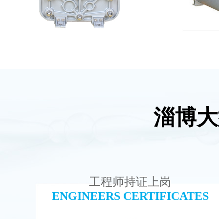
淄博大
MK-TC500 EDI模块
麦克
查看详情
工程师持证上岗
ENGINEERS CERTIFICATES