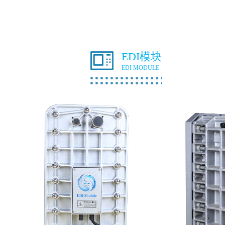
EDI模块
EDI MODULE