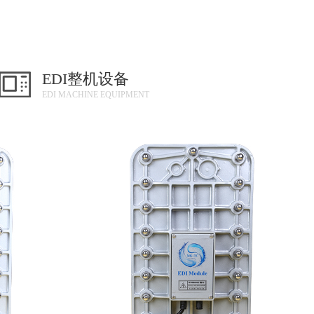
EDI整机设备
EDI MACHINE EQUIPMENT