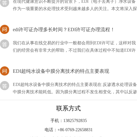
作为一项重要的水处理技术受到越来越多人的关注。本文将深入探
讨EDI净水设备的模块系统
edi许可证办理多长时间？EDI许可证办理流程！
我们在从事在线交易的行业中一般都会用到EDI许可证，这样对我
们的经营会有非常大的帮助，不过我们在具体过程中不知道EDI许
可证办理需要多长时间？
EDI超纯水设备中膜分离技术的特点主要表现
EDI超纯水设备中膜分离技术的特点主要表现在:反渗透水处理设备
中膜分离技术能耗低。因为膜分离过程不发生相变化，其中以反渗
透耗能更低，这对于克服国家的能源危机有相当的意义
EDI是否适合在混床后使用？
联系方式
EDI和温床可以说都是一种水处理的设备，它在整个环节中起到一
手机：13825792835
个净化的作用，当然可能不止这一个功能，那么我们在使用EDI时
电话：+86 0769-22658831
是否适合在混床后使用呢？