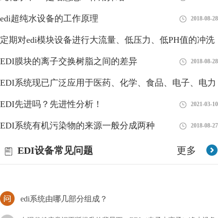
edi超纯水设备的工作原理
2018-08-28
定期对edi模块设备进行大流量、低压力、低PH值的冲洗
EDI设备多久更换一次？
有利
EDI膜块的离子交换树脂之间的差异
2018-08-28
2018-08-28
EDI设备主要是为了给我们提供干净的纯水，其中有许许多多的零
EDI系统现已广泛应用于医药、化学、食品、电子、电力
件都对脏水的净化功能有作用，并且需要经常进行更换，如果是整
套设备多久更换一次？
工业等领域
EDI先进吗？先进性分析！
2018-08-27
2021-03-10
EDI标准文件咋读？方法分享！
EDI系统有机污染物的来源一般分成两种
2018-08-27
EDI的标准文件我们可能比较怕见到，因为不仅对其不了解，甚至
EDI设备常见问题
更多
连怎么打开它都不清楚，如果急需使用的话会比较麻烦，那么我们
应该咱读这类文件呢？
edi系统由哪几部分组成？
在现代健康意识不断提升的背景下，EDI（电子去离子）净水设备