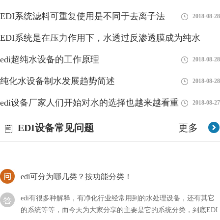
EDI系统滤料可重复使用是不同于去离子法
2018-08-28
edi膜堆哪家好？厂家推荐！
EDI系统是在压力作用下，水透过反渗透膜成为纯水
edi膜堆很多厂家都会有生产，但是选择好一些的产品却是我们头
edi超纯水设备的工作原理
疼的问题，一个是不知道什么样的设备是好的，另外也不知道哪家
2018-08-28
2018-08-28
公司产品好。
纯化水设备制水发展趋势简述
2018-08-28
edi纯水是什么？EDI纯水特点介绍！
edi设备厂家人们开始对水的选择也越来越看重
2018-08-27
我们可以在很多地方看到EDI纯水，比如一些纸巾、实验室、电
EDI设备常见问题
子、医药等产品行业中都有它的身影，可以说非常觉，但是我们却
更多
不知道它是什么水？
edi可分为哪几类？按功能分类！
edi有很多种解释，有净化行业经常用到的水处理设备，还有其它
的系统等等，而今天为大家分享的主要是它的系统分类，到底EDI
可以分为哪几类？