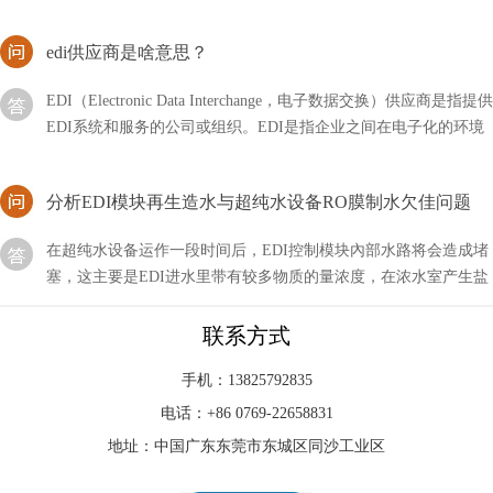
edi供应商是啥意思？
EDI（Electronic Data Interchange，电子数据交换）供应商是指提供
EDI系统和服务的公司或组织。EDI是指企业之间在电子化的环境
下进行交换商务文件
分析EDI模块再生造水与超纯水设备RO膜制水欠佳问题
在超纯水设备运作一段时间后，EDI控制模块內部水路将会造成堵
塞，这主要是EDI进水里带有较多物质的量浓度，在浓水室产生盐
的沉定。碰到这类状况，我们可以根据开展EDI化学水处理的方式
对EDI控制模块开展清理，随后再开展EDI再造
申请EDI要不要网站？测评介绍！
联系方式
众所周知申请EDI的流程是比较麻烦的，其中不仅体现在跑来跑去
手机：13825792835
上，还有很多条件需要达标，都是比较折磨人的。那么做这个申请
电话：+86 0769-22658831
要不要网站测评呢？
地址：中国广东东莞市东城区同沙工业区
edi膜堆哪家好？厂家推荐！