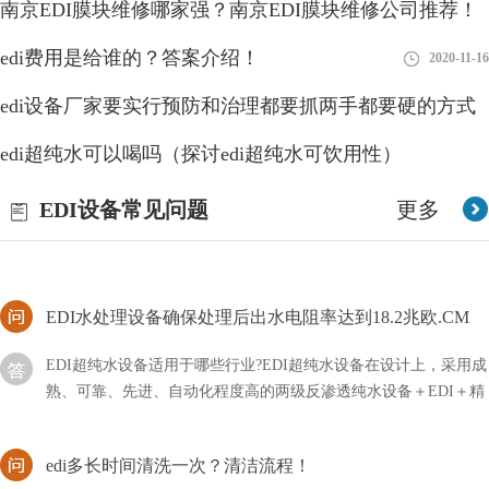
南京EDI膜块维修哪家强？南京EDI膜块维修公司推荐！
2018-08-28
EDI模块是现在水处理行业中比较新型的设备，即使不用的时候，
edi费用是给谁的？答案介绍！
2023-01-10
2020-11-16
我们也要做好相关的维护措施，以方便下次的使用。首先我要要清
洗元件中的膜元件，然后使用反渗透设备产出来的水
edi设备厂家要实行预防和治理都要抓两手都要硬的方式
edi纯水是什么？EDI纯水特点介绍！
edi超纯水可以喝吗（探讨edi超纯水可饮用性）
2018-08-28
我们可以在很多地方看到EDI纯水，比如一些纸巾、实验室、电
2023-08-26
EDI设备常见问题
更多
子、医药等产品行业中都有它的身影，可以说非常觉，但是我们却
不知道它是什么水？
EDI水处理设备确保处理后出水电阻率达到18.2兆欧.CM
EDI超纯水设备适用于哪些行业?EDI超纯水设备在设计上，采用成
熟、可靠、先进、自动化程度高的两级反渗透纯水设备＋EDI＋精
混床除盐水处理工艺，EDI水处理设备确保处理后
edi多长时间清洗一次？清洁流程！
如果我们对edi设备没有及时的清洗或者更换，那么在后续使用的