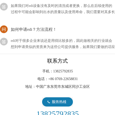
过程中可能会影响到出水的质量以及使用寿命，我们需要对其多长
时间清洗一次？
如何申请edi？方法流程！
edi对于很多企业来说还是用得比较多的，因此做相关的行业就会
想到申请类似的资质来为这些公司提供服务，如果我们要做的话应
该如何申请EDI？
EDI制的水的电阻高咋回事？
联系方式
随着科技的不断发展与进步，我们的生活方式也在不断改变和提
手机：13825792835
升。在过去，我们可能只关注水的颜色、味道和透明度等基本特
电话：+86 0769-22658831
征，但现在，我们更加注重水的质量。
地址：中国广东东莞市东城区同沙工业区
EDI模块是现在水处理行业中比较新型的设备
EDI模块是现在水处理行业中比较新型的设备，即使不用的时候，
我们也要做好相关的维护措施，以方便下次的使用。首先我要要清
13825792835