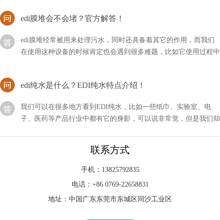
edi膜堆会不会堵？官方解答！
edi膜堆经常被用来处理污水，同时还具备着其它的作用，而我们
在使用这种设备的时候肯定也会遇到很多难题，比如它使用过程中
会不会堵塞呢？
edi纯水是什么？EDI纯水特点介绍！
我们可以在很多地方看到EDI纯水，比如一些纸巾、实验室、电
子、医药等产品行业中都有它的身影，可以说非常觉，但是我们却
不知道它是什么水？
申请EDI要不要网站？测评介绍！
联系方式
众所周知申请EDI的流程是比较麻烦的，其中不仅体现在跑来跑去
手机：13825792835
上，还有很多条件需要达标，都是比较折磨人的。那么做这个申请
电话：+86 0769-22658831
要不要网站测评呢？
地址：中国广东东莞市东城区同沙工业区
EDI制的水的电阻高咋回事？