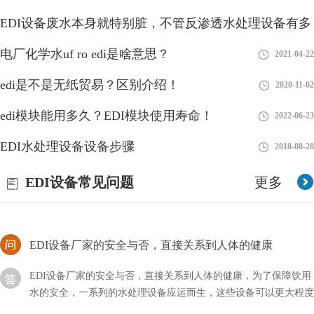
EDI设备废水本身就特别脏，不管反渗透水处理设备有多
EDI制的水的电阻高咋回事？
好
电厂化学水uf ro edi是啥意思？
2018-08-28
2021-04-22
随着科技的不断发展与进步，我们的生活方式也在不断改变和提
edi是不是无纸贸易？区别介绍！
升。在过去，我们可能只关注水的颜色、味道和透明度等基本特
2020-11-02
征，但现在，我们更加注重水的质量。
edi模块能用多久？EDI模块使用寿命！
2022-06-23
如何申请edi？方法流程！
EDI水处理设备设备步骤
2018-08-28
edi对于很多企业来说还是用得比较多的，因此做相关的行业就会
EDI设备常见问题
想到申请类似的资质来为这些公司提供服务，如果我们要做的话应
更多
该如何申请EDI？
EDI设备厂家的安全与否，直接关系到人体的健康
EDI设备厂家的安全与否，直接关系到人体的健康，为了保障饮用
水的安全，一系列的水处理设备应运而生，这些设备可以更大程度
上保证用水的安全。还有一些工业用水，为了减少污染