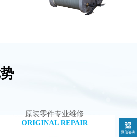
优势
设备
PureTec （浦睿）EDI模块维修
查看详情
原装零件专业维修
ORIGINAL REPAIR
微信咨询