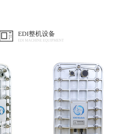
EDI整机设备
EDI MACHINE EQUIPMENT