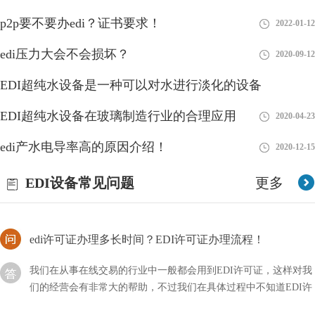
于食品
p2p要不要办edi？证书要求！
2018-08-27
2022-01-12
EDI标准文件咋读？方法分享！
edi压力大会不会损坏？
2020-09-12
EDI的标准文件我们可能比较怕见到，因为不仅对其不了解，甚至
连怎么打开它都不清楚，如果急需使用的话会比较麻烦，那么我们
EDI超纯水设备是一种可以对水进行淡化的设备
应该咱读这类文件呢？
EDI超纯水设备在玻璃制造行业的合理应用
2018-08-28
2020-04-23
申请EDI要不要网站？测评介绍！
edi产水电导率高的原因介绍！
2020-12-15
众所周知申请EDI的流程是比较麻烦的，其中不仅体现在跑来跑去
上，还有很多条件需要达标，都是比较折磨人的。那么做这个申请
EDI设备常见问题
更多
要不要网站测评呢？
edi许可证办理多长时间？EDI许可证办理流程！
我们在从事在线交易的行业中一般都会用到EDI许可证，这样对我
们的经营会有非常大的帮助，不过我们在具体过程中不知道EDI许
可证办理需要多长时间？