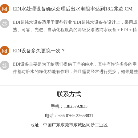
EDI水处理设备确保处理后出水电阻率达到18.2兆欧.CM
EDI超纯水设备适用于哪些行业?EDI超纯水设备在设计上，采用成
熟、可靠、先进、自动化程度高的两级反渗透纯水设备＋EDI＋精
混床除盐水处理工艺，EDI水处理设备确保处理后
EDI设备多久更换一次？
EDI设备主要是为了给我们提供干净的纯水，其中有许许多多的零
件都对脏水的净化功能有作用，并且需要经常进行更换，如果是整
套设备多久更换一次？
EDI模块设备的重量有多重？
联系方式
很多朋友会好奇EDI模块和设备的重量有多重，其实看着它们不是
很大，但是真的要拿起来还是挺重的，不过影响重量的因素有很
手机：13825792835
多，需要进行区分。
电话：+86 0769-22658831
地址：中国广东东莞市东城区同沙工业区
EDI标准文件咋读？方法分享！