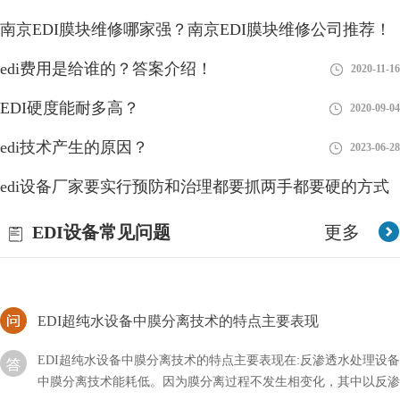
南京EDI膜块维修哪家强？南京EDI膜块维修公司推荐！
EDI模块对海水和高盐度苦咸水，设产水冲洗管路
edi费用是给谁的？答案介绍！
2023-01-10
2020-11-16
EDI模块简单的说就是利用反渗透技术，将高浓度的水变为低浓度
EDI硬度能耐多高？
2020-09-04
水，同时将工业污染物、重金属、细菌、病毒等大量混入水中的杂
质全部隔离，从而达到饮用规定的理化指标及卫生标准
edi技术产生的原因？
2023-06-28
edi出水电阻率一般多少？
edi设备厂家要实行预防和治理都要抓两手都要硬的方式
在进行环境监测、水文地质勘探和工程施工等方面的项目中，出水
2018-08-28
EDI设备常见问题
更多
电阻率被广泛应用来评估地下水资源的潜力和水文地质条件。了解
编辑出水电阻率的一般数值范围
EDI超纯水设备中膜分离技术的特点主要表现
EDI超纯水设备中膜分离技术的特点主要表现在:反渗透水处理设备
中膜分离技术能耗低。因为膜分离过程不发生相变化，其中以反渗
透耗能更低，这对于克服国家的能源危机有相当的意义