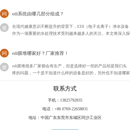
edi系统由哪几部分组成？
在现代健康意识不断提升的背景下，EDI（电子去离子）净水设备
作为一项重要的水处理技术受到越来越多人的关注。本文将深入探
讨EDI净水设备的模块系统
edi膜堆哪家好？厂家推荐！
edi膜堆很多厂家都会有生产，但是选择好一些的产品却是我们头
疼的问题，一个是不知道什么样的设备是好的，另外也不知道哪家
公司产品好。
EDI模块是现在水处理行业中比较新型的设备
联系方式
EDI模块是现在水处理行业中比较新型的设备，即使不用的时候，
手机：13825792835
我们也要做好相关的维护措施，以方便下次的使用。首先我要要清
电话：+86 0769-22658831
洗元件中的膜元件，然后使用反渗透设备产出来的水
地址：中国广东东莞市东城区同沙工业区
EDI模块对海水和高盐度苦咸水，设产水冲洗管路