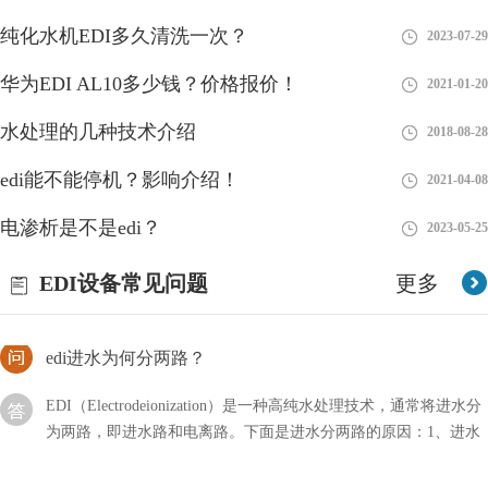
edi的通信方式有哪几种？
纯化水机EDI多久清洗一次？
2023-07-29
edi所代表的含义非常多，其中通信也是属于其中的一种，它是一
华为EDI AL10多少钱？价格报价！
2021-01-20
个整体的环境，由许许多多的系统及用户所组成，那么其中的通信
水处理的几种技术介绍
方式主要有哪几种？
2018-08-28
edi能不能停机？影响介绍！
edi纯水是什么？EDI纯水特点介绍！
2021-04-08
电渗析是不是edi？
我们可以在很多地方看到EDI纯水，比如一些纸巾、实验室、电
2023-05-25
子、医药等产品行业中都有它的身影，可以说非常觉，但是我们却
EDI设备常见问题
不知道它是什么水？
更多
edi进水为何分两路？
EDI（Electrodeionization）是一种高纯水处理技术，通常将进水分
为两路，即进水路和电离路。下面是进水分两路的原因：1、进水
路：进水路是EDI系统中的第一道
EDI模块是现在水处理行业中比较新型的设备