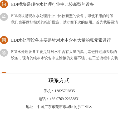
EDI模块是现在水处理行业中比较新型的设备，即使不用的时候，
我们也要做好相关的维护措施，以方便下次的使用。首先我要要清
洗元件中的膜元件，然后使用反渗透设备产出来的水
EDI水处理设备主要是针对水中含有大量的氟元素进行
EDI水处理设备主要是针对水中含有大量的氟元素进行过滤去除的
设备，现有的纯净水设备中去除氟的力度不强，在工艺流程中安装
除氟设备，即可清除干净水中的氟
edi膜堆哪家好？厂家推荐！
联系方式
edi膜堆很多厂家都会有生产，但是选择好一些的产品却是我们头
疼的问题，一个是不知道什么样的设备是好的，另外也不知道哪家
手机：13825792835
公司产品好。
电话：+86 0769-22658831
edi的通信方式有哪几种？
地址：中国广东东莞市东城区同沙工业区
edi所代表的含义非常多，其中通信也是属于其中的一种，它是一