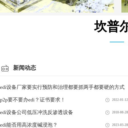
坎普尔
MK-TC系列 模块 设备
新闻动态
edi设备厂家要实行预防和治理都要抓两手都要硬的方式
p2p要不要办edi？证书要求！
2018-08-28
2022-01-12
edi设备公司低压冲洗反渗透设备
2018-08-28
edi能否用高浓度碱浸泡？
2023-03-28