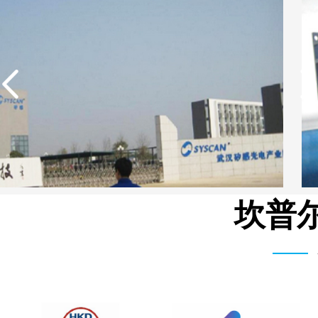
坎普尔
湖北柳树沟矿业集团