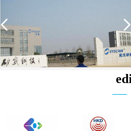
e
武汉矽感数码EDI超纯水设备