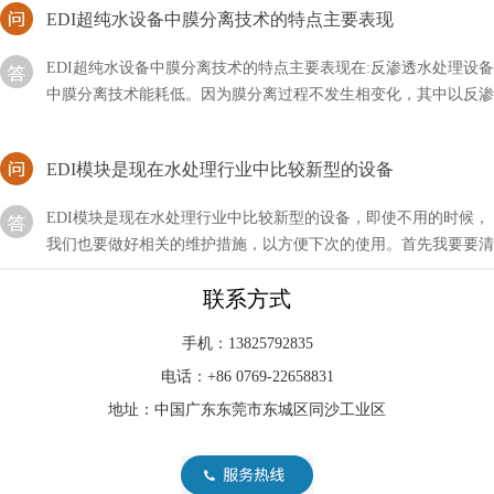
EDI超纯水设备中膜分离技术的特点主要表现在:反渗透水处理设备
中膜分离技术能耗低。因为膜分离过程不发生相变化，其中以反渗
透耗能更低，这对于克服国家的能源危机有相当的意义
EDI模块是现在水处理行业中比较新型的设备
EDI模块是现在水处理行业中比较新型的设备，即使不用的时候，
我们也要做好相关的维护措施，以方便下次的使用。首先我要要清
洗元件中的膜元件，然后使用反渗透设备产出来的水
分析EDI模块再生造水与超纯水设备RO膜制水欠佳问题
联系方式
在超纯水设备运作一段时间后，EDI控制模块內部水路将会造成堵
手机：13825792835
塞，这主要是EDI进水里带有较多物质的量浓度，在浓水室产生盐
电话：+86 0769-22658831
的沉定。碰到这类状况，我们可以根据开展EDI化学水处理的方式
地址：中国广东东莞市东城区同沙工业区
对EDI控制模块开展清理，随后再开展EDI再造
EDI模块对海水和高盐度苦咸水，设产水冲洗管路
EDI模块简单的说就是利用反渗透技术，将高浓度的水变为低浓度