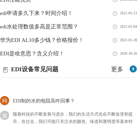
EDI模块对海水和高盐度苦咸水，设产水冲洗管路
edi申请多久下来？时间介绍！
2021-01-13
EDI模块简单的说就是利用反渗透技术，将高浓度的水变为低浓度
edi水处理数值多高是正常范围？
2021-01-04
水，同时将工业污染物、重金属、细菌、病毒等大量混入水中的杂
质全部隔离，从而达到饮用规定的理化指标及卫生标准
华为EDI AL10多少钱？价格报价！
2021-01-20
EDI标准文件咋读？方法分享！
EDI是啥意思？含义介绍！
2020-10-26
EDI的标准文件我们可能比较怕见到，因为不仅对其不了解，甚至
EDI设备常见问题
更多
连怎么打开它都不清楚，如果急需使用的话会比较麻烦，那么我们
应该咱读这类文件呢？
EDI制的水的电阻高咋回事？
随着科技的不断发展与进步，我们的生活方式也在不断改变和提
升。在过去，我们可能只关注水的颜色、味道和透明度等基本特
征，但现在，我们更加注重水的质量。
EDI超纯水设备中膜分离技术的特点主要表现