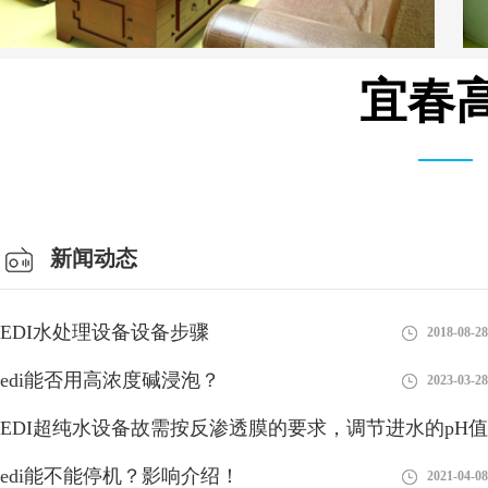
宜春高
仓库车间
新闻动态
EDI水处理设备设备步骤
2018-08-28
edi能否用高浓度碱浸泡？
2023-03-28
EDI超纯水设备故需按反渗透膜的要求，调节进水的pH值
edi能不能停机？影响介绍！
2018-08-27
2021-04-08