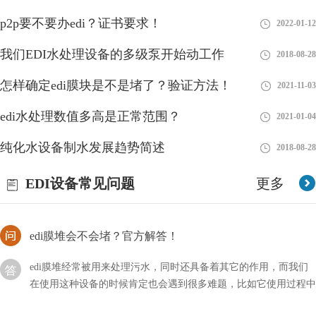
p2p要不要办edi？证书要求！
2022-01-12
EDI连续电除盐是谁发明的？
我们EDI水处理设备的多级泵开始动工作
2018-08-28
连续电除盐（Continuous Electrodeionization，CEDI）是由Rex L.
Svec和S. D. Kincaid于1977年在美国发明的。他们在Dow Chemical
怎样确定edi膜块是不是堵了？验证方法！
2021-11-03
公司的
edi水处理数值多高是正常范围？
2021-01-04
EDI膜块维修故障的主要原因
纯化水设备制水发展趋势简述
2018-08-28
EDI作为纯水/超纯水装置的核心部件,一但不稳定或无法使用,必将
造成抛光混床树脂的寿命缩短和失效,增加运行成本严重影响生产.
EDI设备常见问题
更多
引起EDI膜块故障的原因主要有以下几点
edi膜堆会不会堵？官方解答！
edi膜堆经常被用来处理污水，同时还具备着其它的作用，而我们
在使用这种设备的时候肯定也会遇到很多难题，比如它使用过程中
会不会堵塞呢？
EDI是否适合在混床后使用？