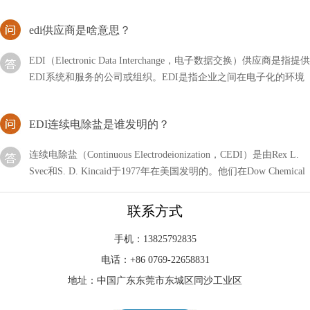
edi供应商是啥意思？
EDI（Electronic Data Interchange，电子数据交换）供应商是指提供
EDI系统和服务的公司或组织。EDI是指企业之间在电子化的环境
下进行交换商务文件
EDI连续电除盐是谁发明的？
连续电除盐（Continuous Electrodeionization，CEDI）是由Rex L.
Svec和S. D. Kincaid于1977年在美国发明的。他们在Dow Chemical
公司的
EDI水处理设备确保处理后出水电阻率达到18.2兆欧.CM
联系方式
EDI超纯水设备适用于哪些行业?EDI超纯水设备在设计上，采用成
手机：13825792835
熟、可靠、先进、自动化程度高的两级反渗透纯水设备＋EDI＋精
电话：+86 0769-22658831
混床除盐水处理工艺，EDI水处理设备确保处理后
地址：中国广东东莞市东城区同沙工业区
分析EDI模块再生造水与超纯水设备RO膜制水欠佳问题