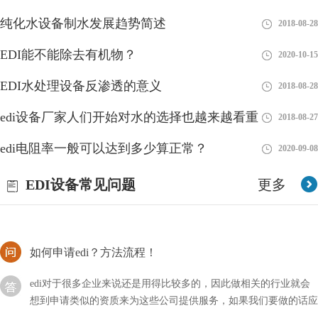
纯化水设备制水发展趋势简述
2018-08-28
分析EDI模块再生造水与超纯水设备RO膜制水欠佳问题
EDI能不能除去有机物？
2020-10-15
在超纯水设备运作一段时间后，EDI控制模块內部水路将会造成堵
EDI水处理设备反渗透的意义
2018-08-28
塞，这主要是EDI进水里带有较多物质的量浓度，在浓水室产生盐
的沉定。碰到这类状况，我们可以根据开展EDI化学水处理的方式
edi设备厂家人们开始对水的选择也越来越看重
2018-08-27
对EDI控制模块开展清理，随后再开展EDI再造
edi膜堆会不会堵？官方解答！
edi电阻率一般可以达到多少算正常？
2020-09-08
edi膜堆经常被用来处理污水，同时还具备着其它的作用，而我们
EDI设备常见问题
更多
在使用这种设备的时候肯定也会遇到很多难题，比如它使用过程中
会不会堵塞呢？
如何申请edi？方法流程！
edi对于很多企业来说还是用得比较多的，因此做相关的行业就会
想到申请类似的资质来为这些公司提供服务，如果我们要做的话应
该如何申请EDI？