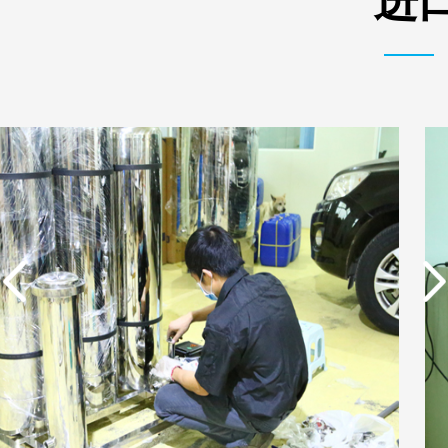
进
实用新型专利证书 电渗
东莞市特纯膜环保科技
析器用浓水隔板组件
有限公司营业执照