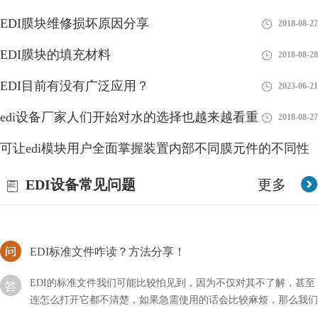
车用尿素EDI呢？
EDI膜块维修损坏原因分享
2018-08-27
EDI水处理设备确保处理后出水电阻率达到18.2兆欧.CM
EDI膜块的填充材料
2018-08-28
EDI超纯水设备适用于哪些行业?EDI超纯水设备在设计上，采用成
EDI目前有没有广泛应用？
2023-06-21
熟、可靠、先进、自动化程度高的两级反渗透纯水设备＋EDI＋精
混床除盐水处理工艺，EDI水处理设备确保处理后
edi设备厂家人们开始对水的选择也越来越看重
2018-08-27
EDI系统水是生物们存活的基本要求，然而当今的水污染
可让edi模块用户全面掌握装置内部不同膜元件的不同性
非常严重
水资源的危机一直是我国的重点问题。EDI系统水是生物们存活的
能
2018-08-28
EDI设备常见问题
更多
基本要求，然而当今的水污染非常严重，这与我们的生活息息相关
EDI标准文件咋读？方法分享！
EDI的标准文件我们可能比较怕见到，因为不仅对其不了解，甚至
连怎么打开它都不清楚，如果急需使用的话会比较麻烦，那么我们
应该咱读这类文件呢？