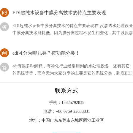
EDI超纯水设备中膜分离技术的特点主要表现
EDI超纯水设备中膜分离技术的特点主要表现在:反渗透水处理设备
中膜分离技术能耗低。因为膜分离过程不发生相变化，其中以反渗
透耗能更低，这对于克服国家的能源危机有相当的意义
edi可分为哪几类？按功能分类！
edi有很多种解释，有净化行业经常用到的水处理设备，还有其它
的系统等等，而今天为大家分享的主要是它的系统分类，到底EDI
可以分为哪几类？
井下水能不能安装车用尿素EDI？
联系方式
EDI设备主要是针对用水方面的，我们需要根据自己的需求选择对
手机：13825792835
应的净水设备，这样才能达到相关的要求，那么井下水能不能安装
电话：+86 0769-22658831
车用尿素EDI呢？
地址：中国广东东莞市东城区同沙工业区
EDI水处理设备确保处理后出水电阻率达到18.2兆欧.CM