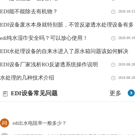
EDI能不能除去有机物？
2020-10-15
EDI设备废水本身就特别脏，不管反渗透水处理设备有多
edi进水为何分两路？
好
edi纯水湿巾安全吗？可以放心使用！
2018-08-28
2020-09-19
EDI（Electrodeionization）是一种高纯水处理技术，通常将进水分
EDI水处理设备的自来水进入了原水箱问题该如何解决
为两路，即进水路和电离路。下面是进水分两路的原因：1、进水
路：进水路是EDI系统中的第一道
EDI设备厂家浅析RO反渗透系统操作说明
2018-08-28
2018-08-28
能否接受edi形式的订单？
水处理的几种技术介绍
2018-08-28
现在的技术发展得非常快，尤其是对于一个行业的新手来说，技术
EDI设备常见问题
更多
的迭代更是让人捉摸不透，比如新型的EDI技术，我们能否接受
EDI形式的订单呢？
edi出水电阻率一般多少？
在进行环境监测、水文地质勘探和工程施工等方面的项目中，出水