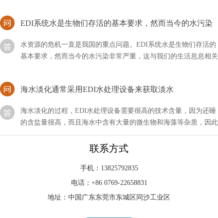
EDI系统水是生物们存活的基本要求，然而当今的水污染
非常严重
水资源的危机一直是我国的重点问题。EDI系统水是生物们存活的
基本要求，然而当今的水污染非常严重，这与我们的生活息息相关
海水淡化通常采用EDI水处理设备来获取淡水
海水淡化的过程，EDI水处理设备需要很高的技术含量，因为还睡
的含盐量很高，而且海水中含有大量的微生物和海藻等杂质，因此
我们通常使用蒸馏法和反渗透法相结合，来获取淡水
edi由哪些部分组成？
联系方式
EDI全名为电子脱离离子水设备是一种高度优秀的水处理技术，用
手机：13825792835
于生产高纯度水，通常用于实验室、制药、电子、电力和半导体制
电话：+86 0769-22658831
造等领域。EDI系统利用电化学过程将离子从水中去除
地址：中国广东东莞市东城区同沙工业区
EDI水处理设备确保处理后出水电阻率达到18.2兆欧.CM