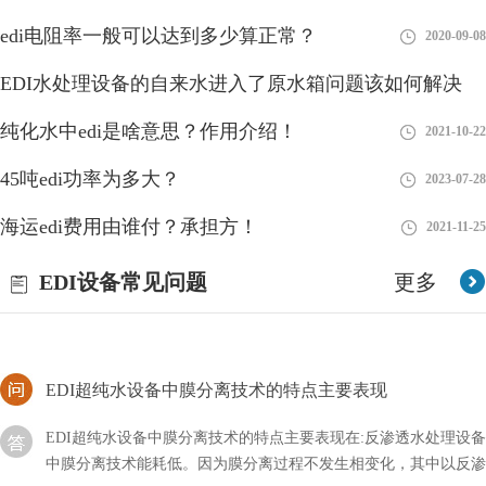
有利
edi电阻率一般可以达到多少算正常？
2018-08-28
2020-09-08
EDI水处理设备确保处理后出水电阻率达到18.2兆欧.CM
EDI水处理设备的自来水进入了原水箱问题该如何解决
EDI超纯水设备适用于哪些行业?EDI超纯水设备在设计上，采用成
纯化水中edi是啥意思？作用介绍！
2018-08-28
2021-10-22
熟、可靠、先进、自动化程度高的两级反渗透纯水设备＋EDI＋精
混床除盐水处理工艺，EDI水处理设备确保处理后
45吨edi功率为多大？
2023-07-28
edi进水为何分两路？
海运edi费用由谁付？承担方！
2021-11-25
EDI（Electrodeionization）是一种高纯水处理技术，通常将进水分
EDI设备常见问题
更多
为两路，即进水路和电离路。下面是进水分两路的原因：1、进水
路：进水路是EDI系统中的第一道
EDI超纯水设备中膜分离技术的特点主要表现
EDI超纯水设备中膜分离技术的特点主要表现在:反渗透水处理设备
中膜分离技术能耗低。因为膜分离过程不发生相变化，其中以反渗
透耗能更低，这对于克服国家的能源危机有相当的意义