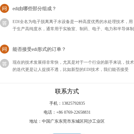
edi由哪些部分组成？
EDI全名为电子脱离离子水设备是一种高度优秀的水处理技术，用
于生产高纯度水，通常用于实验室、制药、电子、电力和半导体制
造等领域。EDI系统利用电化学过程将离子从水中去除
能否接受edi形式的订单？
现在的技术发展得非常快，尤其是对于一个行业的新手来说，技术
的迭代更是让人捉摸不透，比如新型的EDI技术，我们能否接受
EDI形式的订单呢？
edi系统由哪几部分组成？
联系方式
在现代健康意识不断提升的背景下，EDI（电子去离子）净水设备
作为一项重要的水处理技术受到越来越多人的关注。本文将深入探
手机：13825792835
讨EDI净水设备的模块系统
电话：+86 0769-22658831
地址：中国广东东莞市东城区同沙工业区
EDI模块是现在水处理行业中比较新型的设备