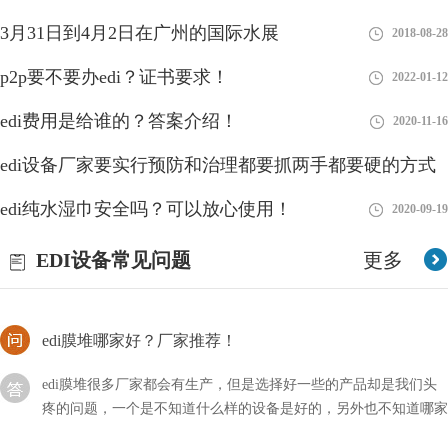
3月31日到4月2日在广州的国际水展
2018-08-28
EDI模块是现在水处理行业中比较新型的设备
p2p要不要办edi？证书要求！
2022-01-12
EDI模块是现在水处理行业中比较新型的设备，即使不用的时候，
我们也要做好相关的维护措施，以方便下次的使用。首先我要要清
edi费用是给谁的？答案介绍！
2020-11-16
洗元件中的膜元件，然后使用反渗透设备产出来的水
edi设备厂家要实行预防和治理都要抓两手都要硬的方式
edi纯水是什么？EDI纯水特点介绍！
edi纯水湿巾安全吗？可以放心使用！
2018-08-28
2020-09-19
我们可以在很多地方看到EDI纯水，比如一些纸巾、实验室、电
子、医药等产品行业中都有它的身影，可以说非常觉，但是我们却
EDI设备常见问题
更多
不知道它是什么水？
edi膜堆哪家好？厂家推荐！
edi膜堆很多厂家都会有生产，但是选择好一些的产品却是我们头
疼的问题，一个是不知道什么样的设备是好的，另外也不知道哪家
公司产品好。