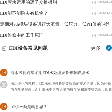
EDI膜块运用的离子交换树脂
2018-08-28
EDI和温床可以说都是一种水处理的设备，它在整个环节中起到一
EDI能不能除去有机物？
2020-10-15
个净化的作用，当然可能不止这一个功能，那么我们在使用EDI时
是否适合在混床后使用呢？
定期对edi模块设备进行大流量、低压力、低PH值的冲洗
edi的通信方式有哪几种？
有利
EDI维修中的工作原理
2018-08-28
2018-08-28
edi所代表的含义非常多，其中通信也是属于其中的一种，它是一
EDI设备常见问题
更多
个整体的环境，由许许多多的系统及用户所组成，那么其中的通信
方式主要有哪几种？
海水淡化通常采用EDI水处理设备来获取淡水
海水淡化的过程，EDI水处理设备需要很高的技术含量，因为还睡
的含盐量很高，而且海水中含有大量的微生物和海藻等杂质，因此
我们通常使用蒸馏法和反渗透法相结合，来获取淡水
edi供应商是啥意思？
EDI（Electronic Data Interchange，电子数据交换）供应商是指提供