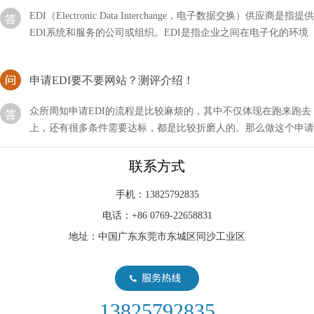
EDI系统和服务的公司或组织。EDI是指企业之间在电子化的环境
下进行交换商务文件
申请EDI要不要网站？测评介绍！
众所周知申请EDI的流程是比较麻烦的，其中不仅体现在跑来跑去
上，还有很多条件需要达标，都是比较折磨人的。那么做这个申请
要不要网站测评呢？
edi出水电阻率一般多少？
联系方式
在进行环境监测、水文地质勘探和工程施工等方面的项目中，出水
手机：13825792835
电阻率被广泛应用来评估地下水资源的潜力和水文地质条件。了解
电话：+86 0769-22658831
编辑出水电阻率的一般数值范围
地址：中国广东东莞市东城区同沙工业区
EDI是否适合在混床后使用？
EDI和温床可以说都是一种水处理的设备，它在整个环节中起到一
个净化的作用，当然可能不止这一个功能，那么我们在使用EDI时
13825792835